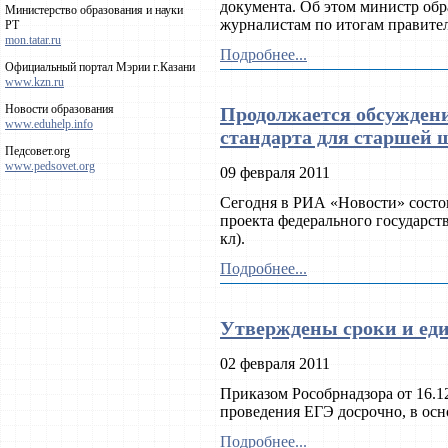
документа. Об этом министр об
Министерство образования и науки
журналистам по итогам правител
РТ
mon.tatar.ru
Подробнее...
Официальный портал Мэрии г.Казани
www.kzn.ru
Новости образования
Продолжается обсуждени
www.eduhelp.info
стандарта для старшей
Педсовет.org
www.pedsovet.org
09 февраля 2011
Сегодня в РИА «Новости» состо
проекта федерального государст
кл).
Подробнее...
Утверждены сроки и еди
02 февраля 2011
Приказом Рособрнадзора от 16.1
проведения ЕГЭ досрочно, в ос
Подробнее...