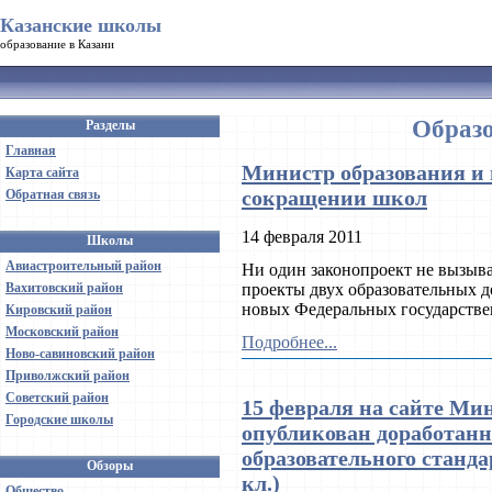
Казанские школы
образование в Казани
Образо
Разделы
Главная
Министр образования и 
Карта сайта
сокращении школ
Обратная связь
14 февраля 2011
Школы
Авиастроительный район
Ни один законопроект не вызыва
Вахитовский район
проекты двух образовательных д
новых Федеральных государстве
Кировский район
Московский район
Подробнее...
Ново-савиновский район
Приволжский район
Советский район
15 февраля на сайте Ми
Городские школы
опубликован доработан
образовательного станда
Обзоры
кл.)
Общество