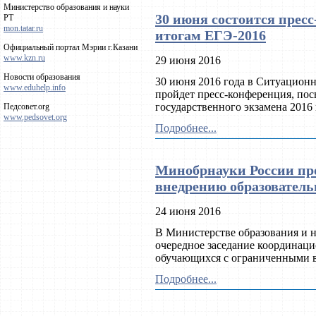
Министерство образования и науки
30 июня состоится прес
РТ
mon.tatar.ru
итогам ЕГЭ-2016
Официальный портал Мэрии г.Казани
www.kzn.ru
29 июня 2016
Новости образования
30 июня 2016 года в Ситуацион
www.eduhelp.info
пройдет пресс-конференция, по
государственного экзамена 2016 
Педсовет.org
www.pedsovet.org
Подробнее...
Минобрнауки России про
внедрению образователь
24 июня 2016
В Министерстве образования и 
очередное заседание координац
обучающихся с ограниченными в
Подробнее...