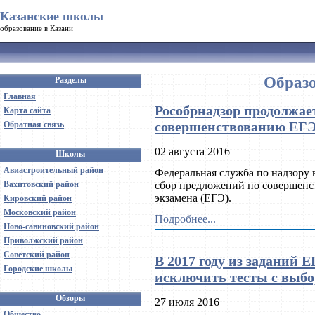
Казанские школы
образование в Казани
Образо
Разделы
Главная
Рособрнадзор продолжае
Карта сайта
совершенствованию ЕГ
Обратная связь
02 августа 2016
Школы
Авиастроительный район
Федеральная служба по надзору 
Вахитовский район
сбор предложений по совершенс
экзамена (ЕГЭ).
Кировский район
Московский район
Подробнее...
Ново-савиновский район
Приволжский район
Советский район
В 2017 году из заданий
Городские школы
исключить тесты с выбо
Обзоры
27 июля 2016
Общество