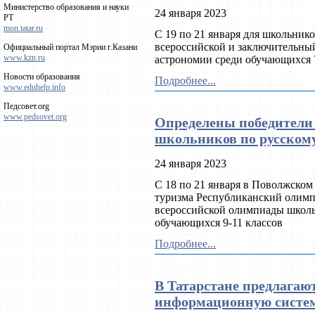
Министерство образования и науки
24 января 2023
РТ
mon.tatar.ru
С 19 по 21 января для школьник
всероссийской и заключительны
Официальный портал Мэрии г.Казани
www.kzn.ru
астрономии среди обучающихся 7
Новости образования
Подробнее...
www.eduhelp.info
Педсовет.org
www.pedsovet.org
Определены победители
школьников по русском
24 января 2023
С 18 по 21 января в Поволжском
туризма Республиканский олимп
всероссийской олимпиады школь
обучающихся 9-11 классов
Подробнее...
В Татарстане предлагаю
информационную систем