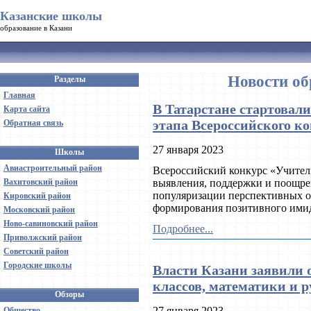
Казанские школы
образование в Казани
Новости об
Разделы
Главная
В Татарстане стартовал
Карта сайта
этапа Всероссийского ко
Обратная связь
27 января 2023
Школы
Авиастроительный район
Всероссийский конкурс «Учитель
Вахитовский район
выявления, поддержки и поощре
популяризации перспективных об
Кировский район
формирования позитивного имид
Московский район
Ново-савиновский район
Подробнее...
Приволжский район
Советский район
Городские школы
Власти Казани заявили 
классов, математики и р
Обзоры
27 января 2023
Общество