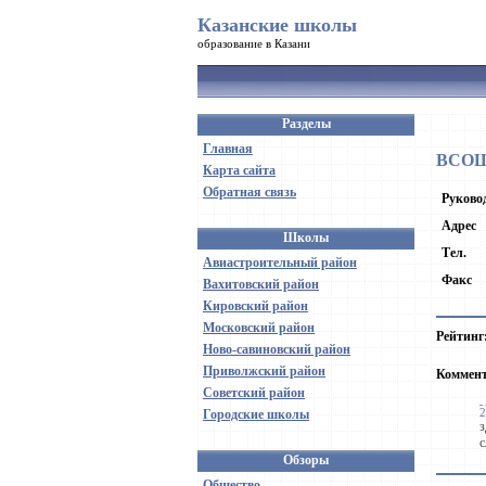
Казанские школы
образование в Казани
Разделы
Главная
ВСОШ 
Карта сайта
Обратная связь
Руково
Адрес
Школы
Тел.
Авиастроительный район
Факс
Вахитовский район
Кировский район
Московский район
Рейтинг
Ново-савиновский район
Приволжский район
Коммен
Советский район
2
Городские школы
з
Обзоры
Общество