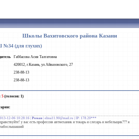
Школы Вахитовского района Казани
№34 (для глухих)
дитель
Габбасова Асия Талгатовна
420012, г.Казань, ул.Айвазовского, 27
238-88-13
238-88-13
:
5
(голосов: 1)
тарии:
013-12-06 10:28:16 |
Роман
| elina11.90@mail.ru | IP: 178.20***
дравствуйте! у вас есть профессия автмеханик и токарь и слесарь и мебельщик??? я
слабослышаший