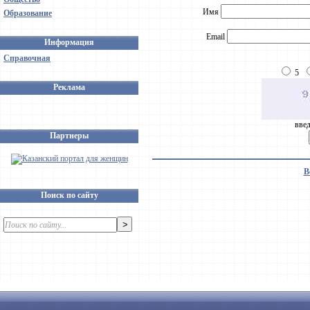
Имя
Образование
Email
Информация
Справочная
5
Реклама
введ
Партнеры
В
Поиск по сайту