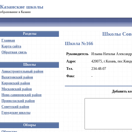
Казанские школы
образование в Казани
Школы Сове
Разделы
Главная
Школа №166
Карта сайта
Обратная связь
Руководитель
Ильина Наталья Александр
Адрес
420075, г.Казань, пос.Кинд
Школы
Тел.
234-48-07
Авиастроительный район
Факс
-
Вахитовский район
Кировский район
Московский район
Добавить ко
Ново-савиновский район
Приволжский район
Советский район
Городские школы
Обзоры
Общество