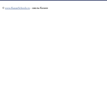
©
www.KazanSchools.ru
- школы Казани