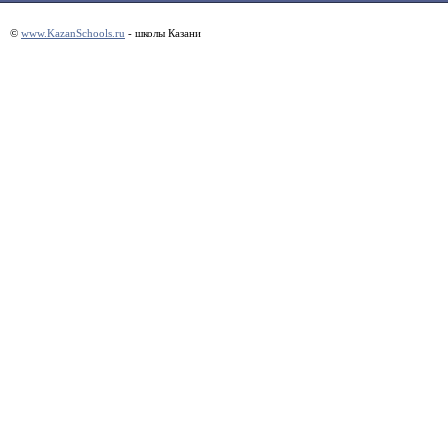
©
www.KazanSchools.ru
- школы Казани