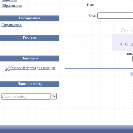
Имя
Образование
Email
Информация
Справочная
5
Реклама
введ
Партнеры
В
Поиск по сайту