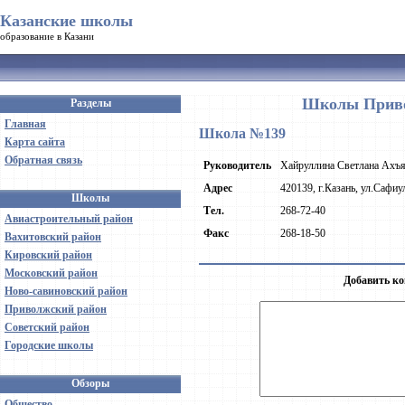
Казанские школы
образование в Казани
Школы Приво
Разделы
Главная
Школа №139
Карта сайта
Обратная связь
Руководитель
Хайруллина Светлана Ахъ
Адрес
420139, г.Казань, ул.Сафиу
Школы
Тел.
268-72-40
Авиастроительный район
Факс
268-18-50
Вахитовский район
Кировский район
Московский район
Добавить ко
Ново-савиновский район
Приволжский район
Советский район
Городские школы
Обзоры
Общество