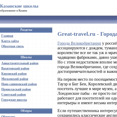
Казанские школы
образование в Казани
Разделы
Great-travel.ru - Гор
Главная
Карта сайта
Города Великобритании
у росси
Обратная связь
ассоциируются с дождем, тумано
королевстве все не так уж и мра
чадящими фабриками, давно ушел
Школы
Но с этим недостатком вполне 
Авиастроительный район
города Великобритании, где сох
Вахитовский район
достопримечательностей и важн
Кировский район
На первом место по посещаемост
Московский район
Тауэр и Биг Бен, Королевский дв
Ново-савиновский район
посетить лучшие в мире музеи, а
Приволжский район
Лондонские пабы - не просто пи
Советский район
работают для посетителей ни од
Городские школы
интерьеры и имеют весьма инте
Если путешественника интересу
Обзоры
сохранились классические англи
Общество