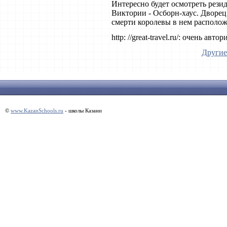
Интересно будет осмотреть рез
Виктории - Осборн-хаус. Дворец
смерти королевы в нем располож
http: //great-travel.ru/: очень ав
Другие
©
www.KazanSchools.ru
- школы Казани