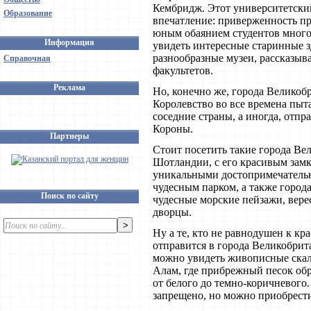
Кембридж. Этот университетски
Образование
впечатление: приверженность пр
юным обаянием студентов мног
Информация
увидеть интересные старинные з
разнообразные музеи, рассказыв
Справочная
факультетов.
Реклама
Но, конечно же, города Великобр
Королевство во все времена пыт
соседние страны, а иногда, отпр
Короны.
Партнеры
Стоит посетить такие города Ве
Шотландии, с его красивым зам
уникальными достопримечательн
чудесным парком, а также горо
Поиск по сайту
чудесные морские пейзажи, вере
дворцы.
Ну а те, кто не равнодушен к к
отправится в города Великобрит
можно увидеть живописные скал
Алам, где прибрежный песок об
от белого до темно-коричневого.
запрещено, но можно приобрест