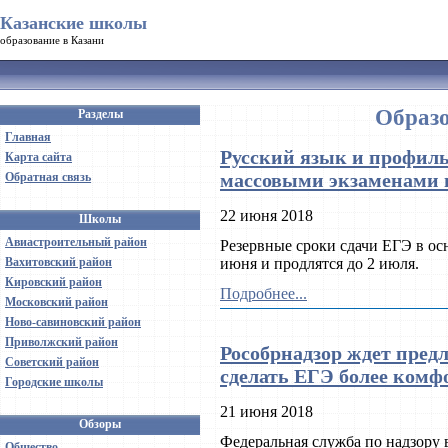
Казанские школы
образование в Казани
Образо
Разделы
Главная
Русский язык и профил
Карта сайта
массовыми экзаменами в
Обратная связь
22 июня 2018
Школы
Авиастроительный район
Резервные сроки сдачи ЕГЭ в ос
Вахитовский район
июня и продлятся до 2 июля.
Кировский район
Подробнее...
Московский район
Ново-савиновский район
Приволжский район
Рособрнадзор ждет пред
Советский район
сделать ЕГЭ более ком
Городские школы
21 июня 2018
Обзоры
Федеральная служба по надзору 
Общество