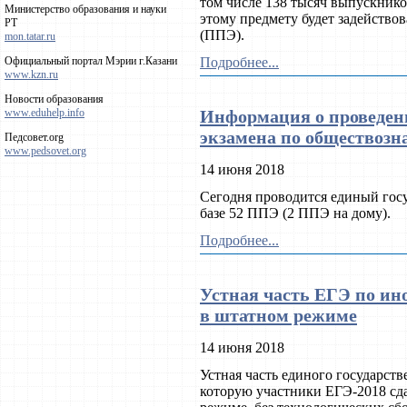
том числе 138 тысяч выпускнико
Министерство образования и науки
этому предмету будет задейство
РТ
(ППЭ).
mon.tatar.ru
Подробнее...
Официальный портал Мэрии г.Казани
www.kzn.ru
Новости образования
Информация о проведени
www.eduhelp.info
экзамена по обществоз
Педсовет.org
www.pedsovet.org
14 июня 2018
Сегодня проводится единый гос
базе 52 ППЭ (2 ППЭ на дому).
Подробнее...
Устная часть ЕГЭ по и
в штатном режиме
14 июня 2018
Устная часть единого государст
которую участники ЕГЭ-2018 сда