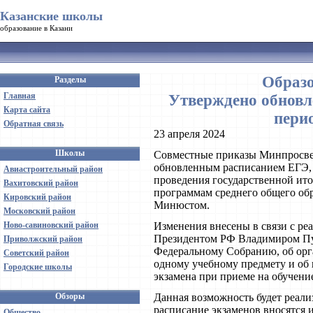
Казанские школы
образование в Казани
Образо
Разделы
Главная
Утверждено обновл
Карта сайта
пери
Обратная связь
23 апреля 2024
Школы
Совместные приказы Минпросвещ
обновленным расписанием ЕГЭ,
Авиастроительный район
проведения государственной ито
Вахитовский район
программам среднего общего об
Кировский район
Минюстом.
Московский район
Ново-савиновский район
Изменения внесены в связи с р
Президентом РФ Владимиром П
Приволжский район
Федеральному Собранию, об орг
Советский район
одному учебному предмету и об 
Городские школы
экзамена при приеме на обучение
Обзоры
Данная возможность будет реализо
расписание экзаменов вносятся 
Общество