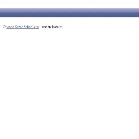
©
www.KazanSchools.ru
- школы Казани