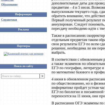
дополнительные даты для прове
Образование
предметам – 4 и 5 июля. Возможн
выпускникам текущего года, сд
Информация
обратить внимание, что действит
Справочная
Первый полученный результат по
аннулирован. Следует понимать, 
пересдачу необходимо идти с тв
Реклама
Также в расписаниях скорректир
отдельным предметам таким обр
свои результаты ЕГЭ по всем с
Партнеры
решение, необходима ли им перес
выбрать.
В соответствии с обновленным 
а также экзаменов по обязатель
Поиск по сайту
ЕГЭ по географии, литературе и 
по математике базового и профи
4 июня в обновленном расписан
по обществознанию, но и физике
информатике пройдет устная ча
ЕГЭ по биологии и письменной 
переносится на 11 июня, они пр
В расписании ОГЭ экзамены по 