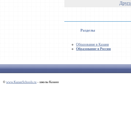
Други
Разделы
Образование в Казани
Образование в России
©
www.KazanSchools.ru
- школы Казани