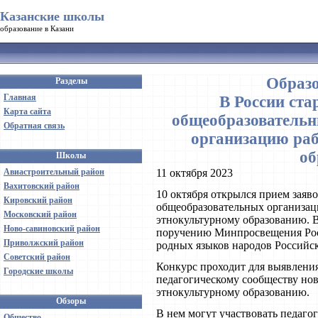
Казанские школы
образование в Казани
Образо
Разделы
Главная
В России ста
Карта сайта
общеобразовательн
Обратная связь
организацию ра
об
Школы
Авиастроительный район
11 октября 2023
Вахитовский район
10 октября открылся прием заяв
Кировский район
общеобразовательных организац
Московский район
этнокультурному образованию. В
Ново-савиновский район
поручению Минпросвещения Рос
Приволжский район
родных языков народов Российс
Советский район
Конкурс проходит для выявлени
Городские школы
педагогическому сообществу но
этнокультурному образованию.
Обзоры
В нем могут участвовать педаго
Общество