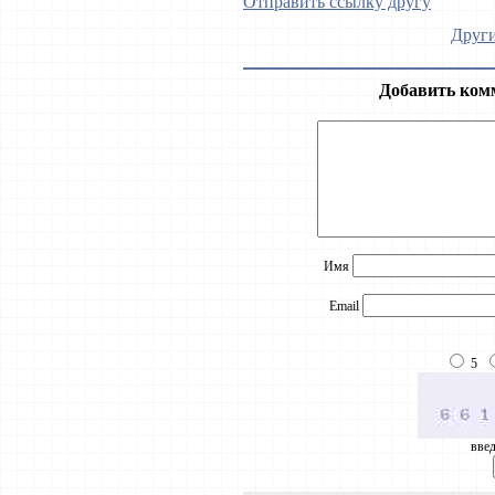
Отправить ссылку другу
Други
Добавить ком
Имя
Email
5
введ