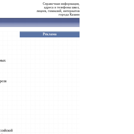
Справочная информация,
адреса и телефоны школ,
лицеев, гимназий, интернатов
города Казани
Реклама
бных
преля
ссийской