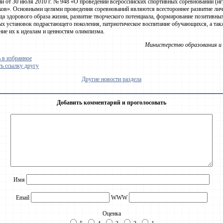
и от 30 июля 2010 г. № 948 «О проведении всероссийских спортивных соревнований (иг
ов». Основными целями проведения соревнований являются всестороннее развитие лич
да здорового образа жизни, развитие творческого потенциала, формирование позитивны
х установок подрастающего поколения, патриотическое воспитание обучающихся, а так
ие их к идеалам и ценностям олимпизма.
Министерство образования и 
 в избранное
ь ссылку другу
Другие новости раздела
Добавить комментарий и проголосовать
Имя
Email
WWW
Оценка