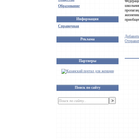
Федераци
школьник
Образование
пропаган
жизненны
Информация
приобщен
Справочная
Добавить
Реклама
Отправит
Партнеры
Поиск по сайту