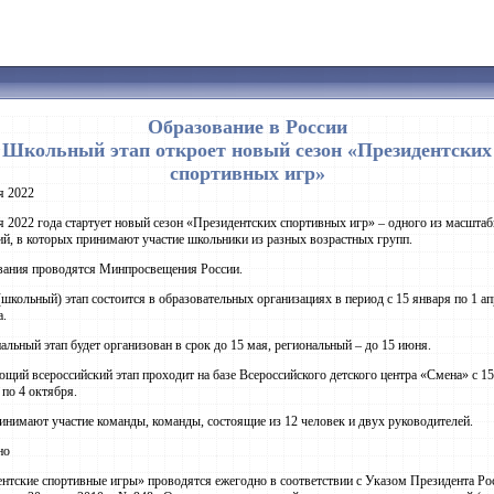
Образование в России
Школьный этап откроет новый сезон «Президентских
спортивных игр»
я 2022
я 2022 года стартует новый сезон «Президентских спортивных игр» – одного из масшта
ий, в которых принимают участие школьники из разных возрастных групп.
вания проводятся Минпросвещения России.
школьный) этап состоится в образовательных организациях в период с 15 января по 1 а
а.
льный этап будет организован в срок до 15 мая, региональный – до 15 июня.
щий всероссийский этап проходит на базе Всероссийского детского центра «Смена» с 15
 по 4 октября.
инимают участие команды, команды, состоящие из 12 человек и двух руководителей.
но
нтские спортивные игры» проводятся ежегодно в соответствии с Указом Президента Ро