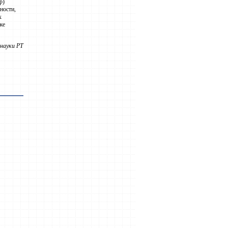
р)
ности,
х
же
науки РТ