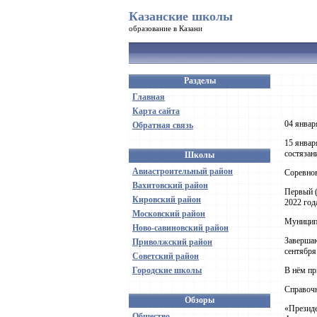
Казанские школы
образование в Казани
Разделы
Главная
Карта сайта
04 январ
Обратная связь
15 январ
состязан
Школы
Авиастроительный район
Соревно
Вахитовский район
Первый (
Кировский район
2022 год
Московский район
Муниципа
Ново-савиновский район
Завершаю
Приволжский район
сентября
Советский район
Городские школы
В нём пр
Справоч
Обзоры
«Президе
Общество