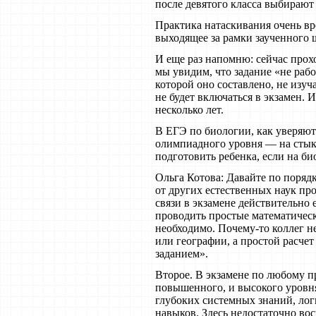
после девятого класса выбираю
Практика натаскивания очень вре
выходящее за рамки заученного 
И еще раз напомню: сейчас прох
мы увидим, что задание «не рабо
которой оно составлено, не изуч
не будет включаться в экзамен. 
несколько лет.
В ЕГЭ по биологии, как уверяют
олимпиадного уровня — на стыке
подготовить ребенка, если на би
Ольга Котова: Давайте по поряд
от других естественных наук п
связи в экзамене действительно 
проводить простые математичес
необходимо. Почему-то коллег н
или географии, а простой расче
заданием».
Второе. В экзамене по любому пр
повышенного, и высокого уровня
глубоких системных знаний, ло
навыков. Здесь недостаточно во