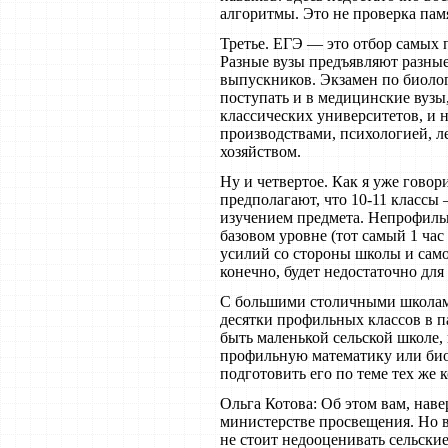
алгоритмы. Это не проверка пам
Третье. ЕГЭ — это отбор самых 
Разные вузы предъявляют разны
выпускников. Экзамен по биолог
поступать и в медицинские вузы
классических университетов, и 
производствами, психологией, 
хозяйством.
Ну и четвертое. Как я уже гово
предполагают, что 10-11 классы
изучением предмета. Непрофиль
базовом уровне (тот самый 1 час
усилий со стороны школы и само
конечно, будет недостаточно для
С большими столичными школами
десятки профильных классов в п
быть маленькой сельской школе, 
профильную математику или био
подготовить его по теме тех же
Ольга Котова: Об этом вам, наве
министерстве просвещения. Но в
не стоит недооценивать сельские