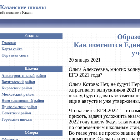
Казанские школы
образование в Казани
Образо
Разделы
Главная
Как изменится Еди
Карта сайта
уч
Обратная связь
20 января 2021
Школы
Ольга Алексеевна, многих волнуе
ЕГЭ 2021 года?
Авиастроительный район
Вахитовский район
Ольга Котова: Нет, не будут! П
Кировский район
затрагивают выпускников 2021 г
Московский район
школу, будут сдавать экзамены 
Ново-савиновский район
еще в августе и уже утверждены
Приволжский район
Что касается ЕГЭ-2022 — то изм
Советский район
прихоть, задачи усложнить экзаме
Городские школы
2022 году школу будут заканчива
по современным школьным станд
Обзоры
Во главе угла не просто знание 
применение. Сделан акцент на т
Общество