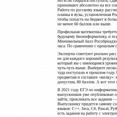
Но если собрался поступать, сдав
принимают абсолютно на все спе
Работа по русскому языку рассчи
планка в вузы, установленная Ро
чтобы попасть на бюджет в боль
не менее 60 баллов или выше.
Профильная математика требуетс
будущему биоинформатику, и псих
Минимальный балл Рособрнадзор
часа. По сравнению с прошлым г
Эксперты советуют реально расс
не для каждого хороший результа
который вы с имеющимся уровне
чуть-чуть выше. Выберите неско
туда поступали в прошлом году.
предметам и составьте «вилку»: в
допустим, 80 баллов. А вот этот 
В 2021 году ЕГЭ по информатик
выпускников уже опубликован о
зайти, прокликать все задания 
Выпускнику придется самому сос
языков: С++, Java, C#, Pascal, 
есть задания на работу с элек