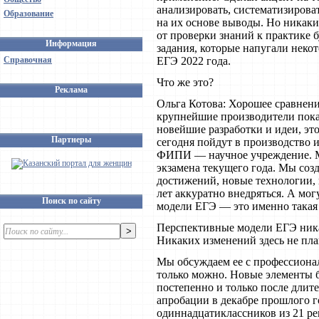
анализировать, систематизироват
Образование
на их основе выводы. Но никак
от проверки знаний к практике 
Информация
задания, которые напугали неко
Справочная
ЕГЭ 2022 года.
Что же это?
Реклама
Ольга Котова: Хорошее сравнени
крупнейшие производители пока
новейшие разработки и идеи, это 
Партнеры
сегодня пойдут в производство и 
ФИПИ — научное учреждение. Мы
экзамена текущего года. Мы со
достижений, новые технологии, 
лет аккуратно внедряться. А мог
Поиск по сайту
модели ЕГЭ — это именно такая 
Перспективные модели ЕГЭ ника
Никаких изменений здесь не пл
Мы обсуждаем ее с профессиона
только можно. Новые элементы б
постепенно и только после длит
апробации в декабре прошлого г
одиннадцатиклассников из 21 ре