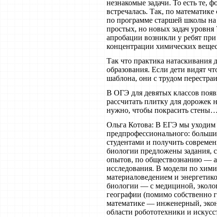
незнакомые задачи. То есть те, 
встречалась. Так, по математике
по программе старшей школы на
простых, но новых задач уровня 
апробации возникли у ребят пр
концентрации химических вещес
Так что практика натаскивания д
образования. Если дети видят чт
шаблона, они с трудом перестра
В ОГЭ для девятых классов появ
рассчитать плитку для дорожек н
нужно, чтобы покрасить стены… 
Ольга Котова: В ЕГЭ мы уходим 
предпрофессионального: большин
студентами и получить совреме
биологии предложены задания, 
опытов, по обществознанию — а
исследования. В модели по химии
материаловедением и энергетико
биологии — с медициной, эколог
географии (помимо собственно г
математике — инженерный, экон
области робототехники и искусс