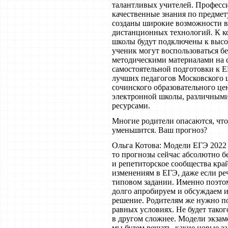
талантливых учителей. Професс
качественные знания по предмет
созданы широкие возможности в
дистанционных технологий. К ко
школы будут подключены к высо
ученик могут воспользоваться б
методическими материалами на 
самостоятельной подготовки к Е
лучших педагогов Московского ц
сочинского образовательного це
электронной школы, различным
ресурсами.
Многие родители опасаются, что
уменьшится. Ваш прогноз?
Ольга Котова: Модели ЕГЭ 2022 
то прогнозы сейчас абсолютно б
и репетиторское сообщества кра
изменениям в ЕГЭ, даже если ре
типовом задании. Именно поэто
долго апробируем и обсуждаем 
решение. Родителям же нужно по
равных условиях. Не будет такого
в другом сложнее. Модели экзам
мы будем решать, какие новые з