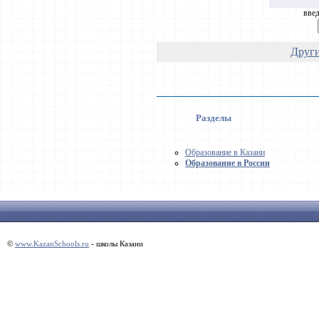
введ
Други
Разделы
Образование в Казани
Образование в России
©
www.KazanSchools.ru
- школы Казани