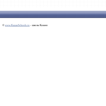
©
www.KazanSchools.ru
- школы Казани