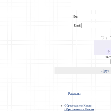
Имя
Email
5
введ
Други
Разделы
Образование в Казани
Образование в России