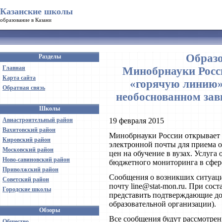
Казанские школы
образование в Казани
Образо
Разделы
Главная
Минобрнауки Росс
Карта сайта
«горячую линию»
Обратная связь
необоснованном зав
Школы
Авиастроительный район
19 февраля 2015
Вахитовский район
Минобрнауки России открывает
Кировский район
электронной почты для приема
Московский район
цен на обучение в вузах. Услуга
Ново-савиновский район
бюджетного мониторинга в сфере
Приволжский район
Сообщения о возникших ситуаци
Советский район
почту line@stat-mon.ru. При со
Городские школы
представить подтверждающие до
образовательной организации).
Обзоры
Все сообщения будут рассмотре
Общество