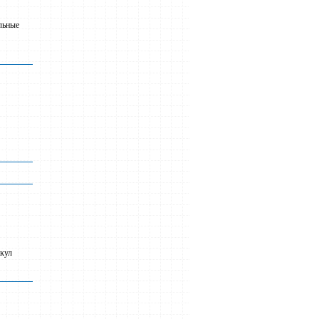
льные
икул