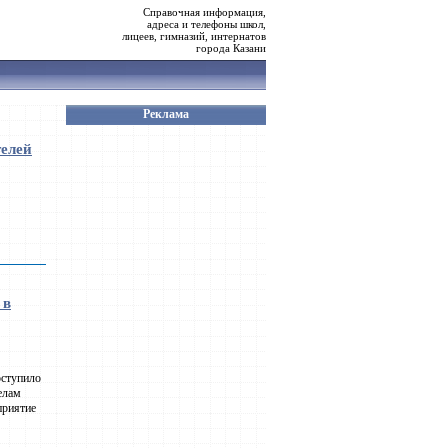
Справочная информация,
адреса и телефоны школ,
лицеев, гимназий, интернатов
города Казани
Реклама
телей
 в
оступило
елам
приятие