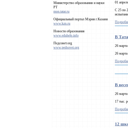
01 апрел
Министерство образования и науки
РТ
С 25 по 
mon.tatar.ru
испытани
Официальный портал Мэрии г.Казани
Подробне
www.kzn.ru
Новости образования
www.eduhelp.info
В Тата
Педсовет.org
26 марта
www.pedsovet.org
26 марта
Подробне
В весе
26 марта
17 тыс. 
Подробне
12 шк