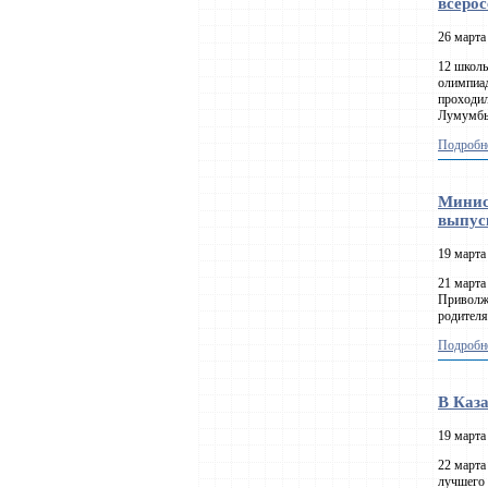
всеро
26 марта
12 школь
олимпиад
проходил
Лумумб
Подробне
Минис
выпус
19 марта
21 марта
Приволжс
родителя
Подробне
В Каза
19 марта
22 марта
лучшего 