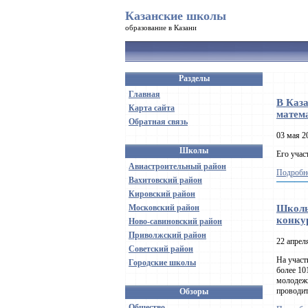
Казанские школы
образование в Казани
Разделы
Главная
В Каз
Карта сайта
матем
Обратная связь
03 мая 2
Школы
Его учас
Авиастроительный район
Подробне
Вахитовский район
Кировский район
Московский район
Школь
конку
Ново-савиновский район
Приволжский район
22 апрел
Советский район
На участ
Городские школы
более 10
молодежи
проводит
Обзоры
Общество