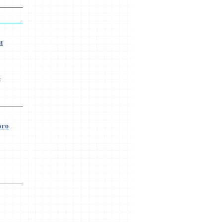
и
ы
ого