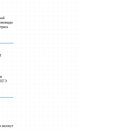
кой
лимпиады
триса
и
ия
и ЕГЭ
и назовут