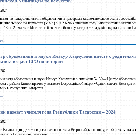
ссийской олимпиады по искусству
 2024
ников из Татарстана стали победителями и призерами заключительного этапа всероссийс
ы школьников по искусству (МХК) в 2023-2024 учебном году. Заключительный этап о
 с 18 по 24 марта в Москве на базе Российского университета дружбы народов имени Па
ы
е...
тр образования и науки Ильсур Хадиуллин вместе с родителям
кников сдаст ЕГЭ по истории
 2024
 министр образования и науки Ильсур Хадиуллин в гимназии №139— Центре образован
кого района Казани примет участие во Всероссийской акции «Сдаем вместе. День сдач
ми» в Республике Татарстан.
е...
ни назовут учителя года Республики Татарстан – 2024
 2024
 в Казани подведут итоги регионального этапа Всероссийского конкурса «Учитель года» 
учителя Республики Татарстан.