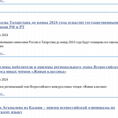
е...
колы Татарстана до конца 2024 года оснастят государственным
лами РФ и РТ
я 2024
твенными символами России и Татарстана до конца 2024 года будут оснащены все школ
ки.
е...
елены победители и призеры регионального этапа Всероссийск
рса юных чтецов «Живая классика»
я 2024
ся региональный этап Всероссийского конкурса юных чтецов «Живая классика»
е...
а Агъмалова из Казани – призер всероссийской олимпиады по
скому языку