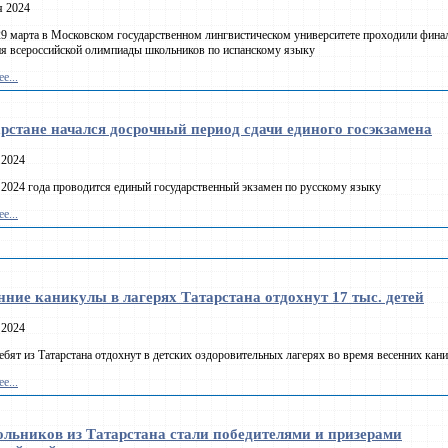
я 2024
29 марта в Московском государственном лингвистическом университете проходили фина
я всероссийской олимпиады школьников по испанскому языку
е...
рстане начался досрочный период сдачи единого госэкзамена
 2024
 2024 года проводится единый государственный экзамен по русскому языку
е...
нние каникулы в лагерях Татарстана отдохнут 17 тыс. детей
 2024
ребят из Татарстана отдохнут в детских оздоровительных лагерях во время весенних кан
е...
ольников из Татарстана стали победителями и призерами