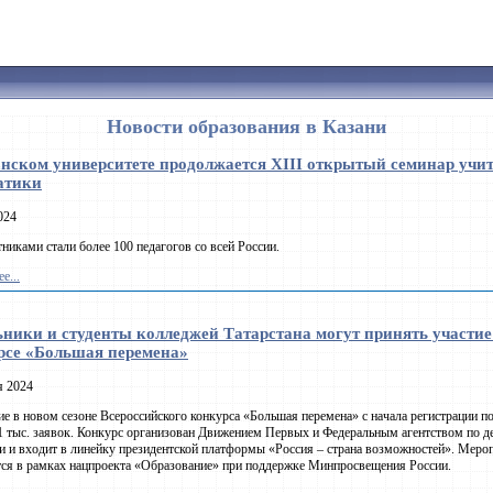
Новости образования в Казани
анском университете продолжается XIII открытый семинар учи
атики
024
тниками стали более 100 педагогов со всей России.
е...
ники и студенты колледжей Татарстана могут принять участие
рсе «Большая перемена»
я 2024
ие в новом сезоне Всероссийского конкурса «Большая перемена» с начала регистрации п
1 тыс. заявок. Конкурс организован Движением Первых и Федеральным агентством по д
 и входит в линейку президентской платформы «Россия – страна возможностей». Меро
ся в рамках нацпроекта «Образование» при поддержке Минпросвещения России.