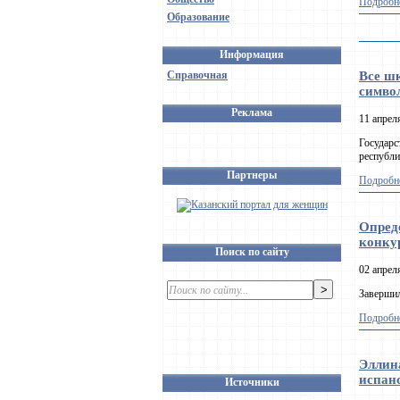
Подробне
Образование
Информация
Справочная
Все ш
симво
Реклама
11 апрел
Государс
республи
Партнеры
Подробне
Опред
конку
Поиск по сайту
02 апрел
Завершил
Подробне
Эллин
испан
Источники