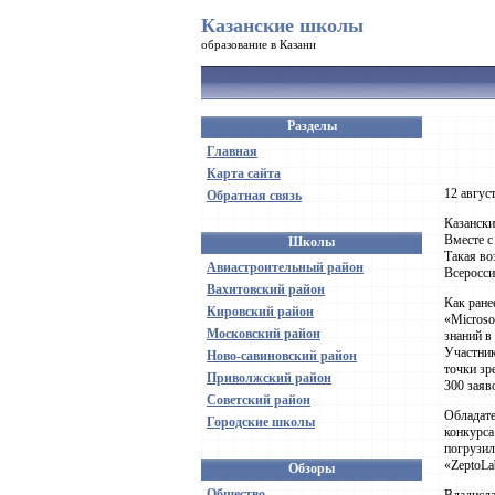
Казанские школы
образование в Казани
Разделы
Главная
Карта сайта
12 авгус
Обратная связь
Казански
Вместе с
Школы
Такая во
Авиастроительный район
Всеросси
Вахитовский район
Как ране
Кировский район
«Microso
Московский район
знаний в
Участник
Ново-савиновский район
точки зр
Приволжский район
300 заяв
Советский район
Обладате
Городские школы
конкурса
погрузил
«ZeptoLa
Обзоры
Общество