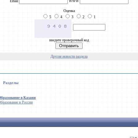
Email
WWW
Оценка
5
4
3
2
1
введите проверочный код
Другие новости раздела
Разделы
Образование в Казани
бразование в России