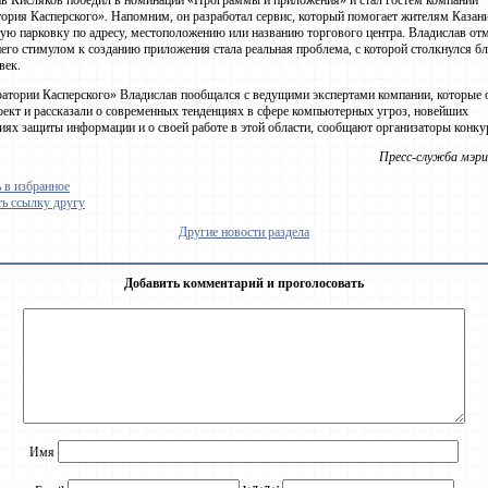
в Кисляков победил в номинации «Программы и приложения» и стал гостем компании
ория Касперского». Напомним, он разработал сервис, который помогает жителям Казан
ю парковку по адресу, местоположению или названию торгового центра. Владислав отм
него стимулом к созданию приложения стала реальная проблема, с которой столкнулся б
век.
атории Касперского» Владислав пообщался с ведущими экспертами компании, которые 
оект и рассказали о современных тенденциях в сфере компьютерных угроз, новейших
иях защиты информации и о своей работе в этой области, сообщают организаторы конку
Пресс-служба мэри
 в избранное
ь ссылку другу
Другие новости раздела
Добавить комментарий и проголосовать
Имя