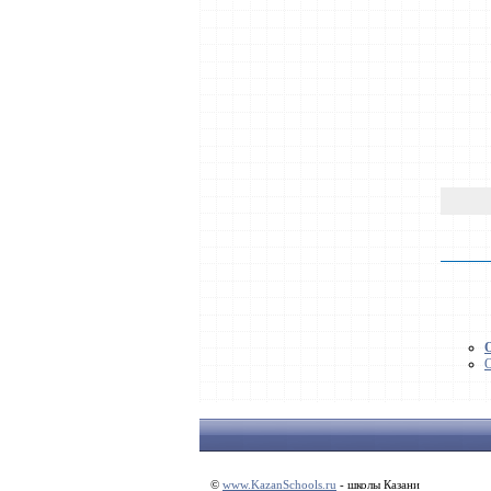
О
©
www.KazanSchools.ru
- школы Казани