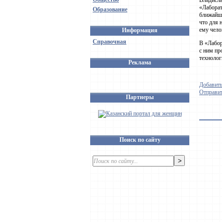
Владисла
«Лаборат
Образование
ближайшу
что для 
ему чело
Информация
Справочная
В «Лабор
с ним пр
технолог
Реклама
Добавить
Отправит
Партнеры
Поиск по сайту