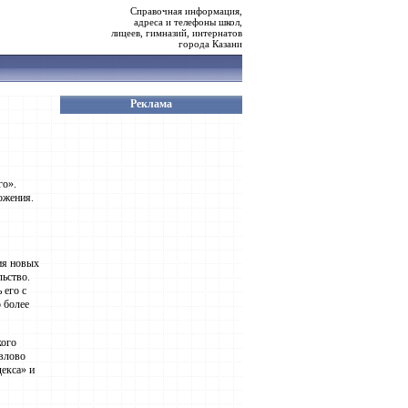
Справочная информация,
адреса и телефоны школ,
лицеев, гимназий, интернатов
города Казани
Реклама
го».
ожения.
ия новых
ьство.
 его с
 более
кого
авлово
екса» и