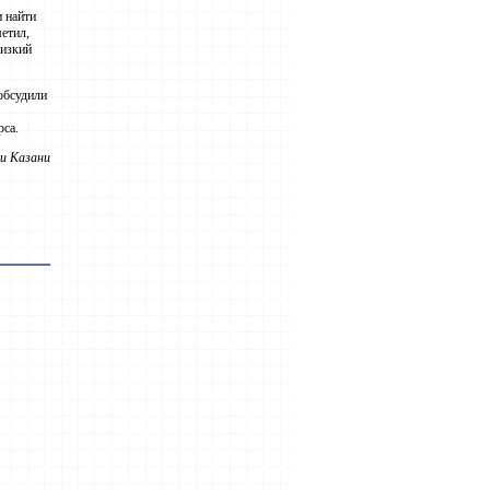
и найти
етил,
лизкий
обсудили
рса.
и Казани