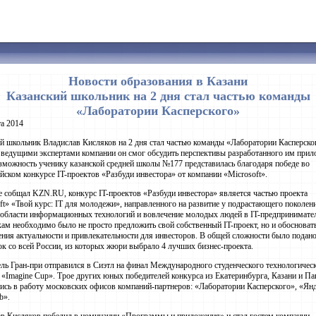
Новости образования в Казани
Казанский школьник на 2 дня стал частью команды
«Лаборатории Касперского»
та 2014
й школьник Владислав Кисляков на 2 дня стал частью команды «Лаборатории Касперско
 ведущими экспертами компании он смог обсудить перспективы разработанного им прил
зможность ученику казанской средней школы №177 представилась благодаря победе во
йском конкурсе IT-проектов «Разбуди инвестора» от компании «Microsoft».
е собщал KZN.RU, конкурс IT-проектов «Разбуди инвестора» является частью проекта
ft» «Твой курс: IT для молодежи», направленного на развитие у подрастающего поколен
 области информационных технологий и вовлечение молодых людей в IT-предпринимател
ам необходимо было не просто предложить свой собственный IT-проект, но и обосновать
ения актуальности и привлекательности для инвесторов. В общей сложности было подано
ок со всей России, из которых жюри выбрало 4 лучших бизнес-проекта.
ль Гран-при отправился в Сиэтл на финал Международного студенческого технологичес
 «Imagine Cup». Трое других юных победителей конкурса из Екатеринбурга, Казани и П
ись в работу московских офисов компаний-партнеров: «Лаборатории Касперского», «Янд
b».