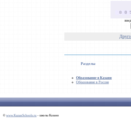
введ
Други
Разделы
Образование в Казани
Образование в России
©
www.KazanSchools.ru
- школы Казани