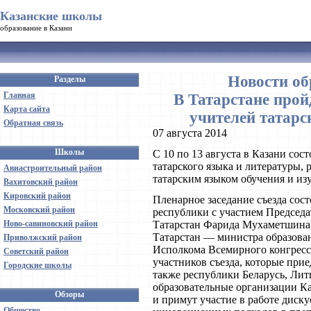
Казанские школы
образование в Казани
Новости об
Разделы
Главная
В Татарстане прой
Карта сайта
учителей татарс
Обратная связь
07 августа 2014
Школы
С 10 по 13 августа в Казани сос
татарского языка и литературы,
Авиастроительный район
татарским языком обучения и изу
Вахитовский район
Кировский район
Пленарное заседание съезда сост
Московский район
республики с участием Председа
Ново-савиновский район
Татарстан Фарида Мухаметшина,
Татарстан — министра образован
Приволжский район
Исполкома Всемирного конгресса
Советский район
участников съезда, которые прие
Городские школы
также республики Беларусь, Лит
образовательные организации К
Обзоры
и примут участие в работе диск
Общество