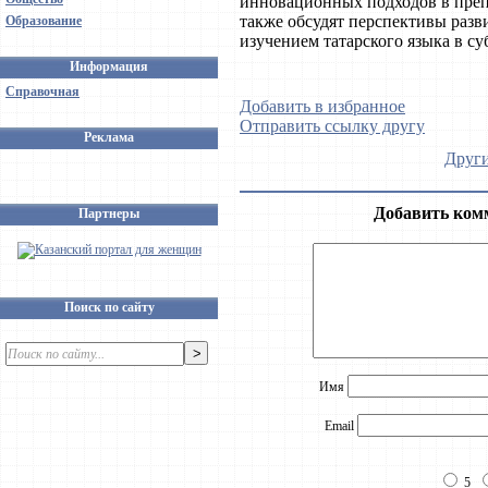
инновационных подходов в препо
также обсудят перспективы разв
Образование
изучением татарского языка в с
Информация
Справочная
Добавить в избранное
Отправить ссылку другу
Реклама
Други
Добавить ком
Партнеры
Поиск по сайту
Имя
Email
5