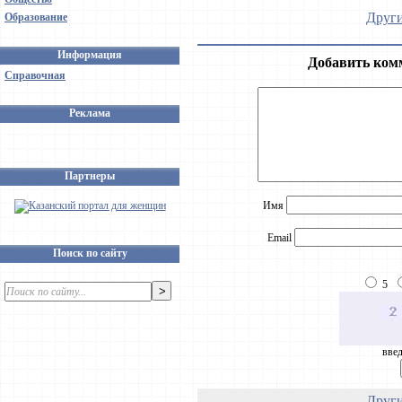
Други
Образование
Информация
Добавить ком
Справочная
Реклама
Партнеры
Имя
Email
Поиск по сайту
5
введ
Други