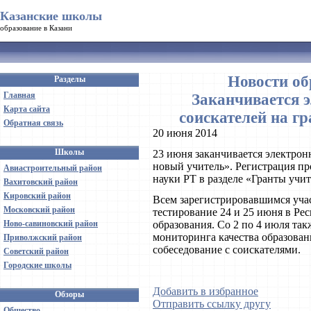
Казанские школы
образование в Казани
Новости об
Разделы
Главная
Заканчивается 
Карта сайта
соискателей на г
Обратная связь
20 июня 2014
Школы
23 июня заканчивается электрон
новый учитель». Регистрация пр
Авиастроительный район
науки РТ в разделе «Гранты учит
Вахитовский район
Кировский район
Всем зарегистрировавшимся уча
Московский район
тестирование 24 и 25 июня в Ре
Ново-савиновский район
образования. Со 2 по 4 июля так
мониторинга качества образован
Приволжский район
собеседование с соискателями.
Советский район
Городские школы
Добавить в избранное
Обзоры
Отправить ссылку другу
Общество