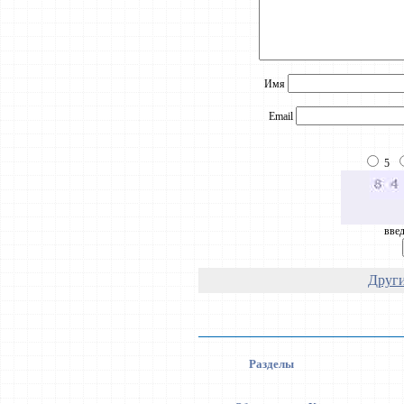
Имя
Email
5
введ
Други
Разделы