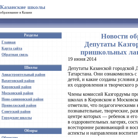
Казанские школы
образование в Казани
Новости об
Разделы
Главная
Депутаты Казго
Карта сайта
пришкольных лаг
Обратная связь
19 июня 2014
Школы
Депутаты Казанской городской 
Татарстана. Они ознакомились с 
Авиастроительный район
детей, и какие созданы условия 
Вахитовский район
их оздоровления и творческого р
Кировский район
Московский район
Члены комиссий Казгордумы про
Ново-савиновский район
школах в Кировском и Московск
отметили, что педагогическими 
Приволжский район
познавательные, творческие, ра
Советский район
центре которых — ребенок и ег
Городские школы
в оздоровительных лагерях, сос
всесторонне развивающий и восп
Обзоры
аспекты и направления воспита
Общество