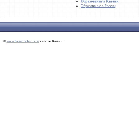
Образование в Казани
Образование в России
©
www.KazanSchools.ru
- школы Казани