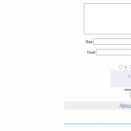
Имя
Email
5
введ
Други