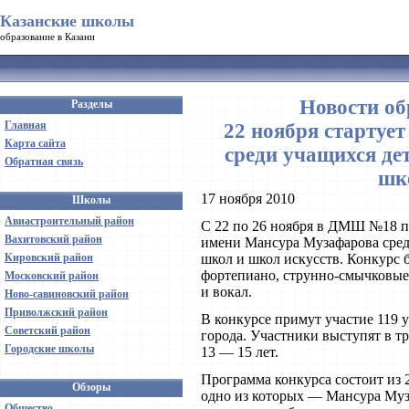
Казанские школы
образование в Казани
Новости об
Разделы
Главная
22 ноября стартуе
Карта сайта
среди учащихся д
Обратная связь
шк
17 ноября 2010
Школы
Авиастроительный район
С 22 по 26 ноября в ДМШ №18 п
Вахитовский район
имени Мансура Музафарова сред
Кировский район
школ и школ искусств. Конкурс 
фортепиано, струнно-смычковые,
Московский район
и вокал.
Ново-савиновский район
Приволжский район
В конкурсе примут участие 119 
Советский район
города. Участники выступят в тре
Городские школы
13 — 15 лет.
Программа конкурса состоит из 
Обзоры
одно из которых — Мансура Муз
Общество