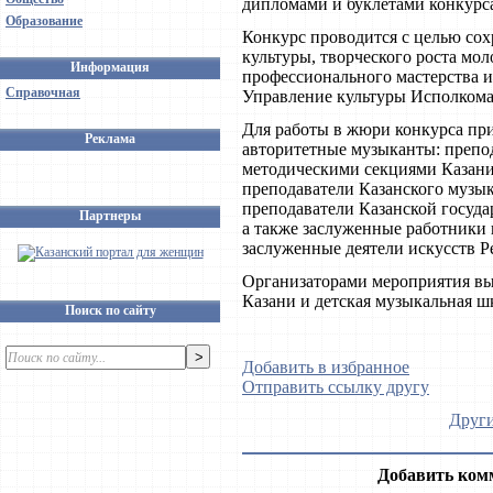
дипломами и буклетами конкурс
Образование
Конкурс проводится с целью сох
культуры, творческого роста мо
Информация
профессионального мастерства и
Справочная
Управление культуры Исполкома
Для работы в жюри конкурса п
Реклама
авторитетные музыканты: препо
методическими секциями Казан
преподаватели Казанского музык
преподаватели Казанской госуда
Партнеры
а также заслуженные работники 
заслуженные деятели искусств Р
Организаторами мероприятия в
Казани и детская музыкальная 
Поиск по сайту
Добавить в избранное
Отправить ссылку другу
Други
Добавить ком