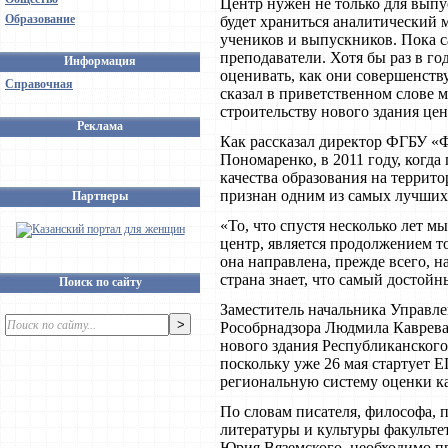
Центр нужен не только для выпу
Образование
будет храниться аналитический м
учеников и выпускников. Пока 
преподаватели. Хотя бы раз в го
Информация
оценивать, как они совершенств
Справочная
сказал в приветственном слове м
строительству нового здания це
Реклама
Как рассказал директор ФГБУ «
Пономаренко, в 2011 году, когд
качества образования на террито
признан одним из самых лучших
Партнеры
«То, что спустя несколько лет
центр, является продолжением то
она направлена, прежде всего, н
страна знает, что самый достойн
Поиск по сайту
Заместитель начальника Управле
Рособрнадзора Людмила Каврева
нового здания Республиканского
поскольку уже 26 мая стартует Е
региональную систему оценки ка
По словам писателя, философа, 
литературы и культуры факуль
Юрия Вяземского, необходимо пр