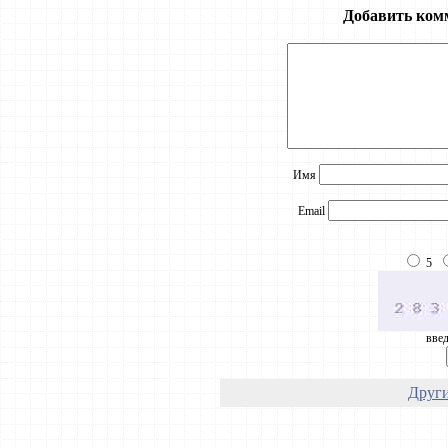
Добавить ком
Имя
Email
5
введ
Други