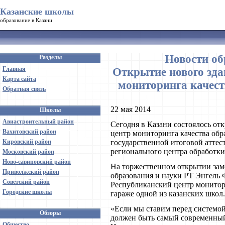
Казанские школы
образование в Казани
Новости об
Разделы
Главная
Открытие нового зда
Карта сайта
мониторинга качест
Обратная связь
22 мая 2014
Школы
Авиастроительный район
Сегодня в Казани состоялось от
Вахитовский район
центр мониторинга качества обр
Кировский район
государственной итоговой аттест
регионального центра обработк
Московский район
Ново-савиновский район
На торжественном открытии зам
Приволжский район
образования и науки РТ Энгель 
Советский район
Республиканский центр монитори
Городские школы
гараже одной из казанских школ.
«Если мы ставим перед системой
Обзоры
должен быть самый современный
Общество