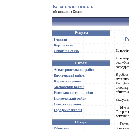
Казанские школы
образование в Казани
Разделы
Р
Главная
Карта сайта
13 ноябр
Обратная связь
12 ноябр
республи
Школы
государс
Авиастроительный район
В работе
Вахитовский район
муниципа
Кировский район
Республи
Московский район
аттестац
общего о
Ново-савиновский район
Приволжский район
Заслуша
Советский район
— Мустаф
Городские школы
Татарста
документ
Обзоры
— Галиас
образова
Общество