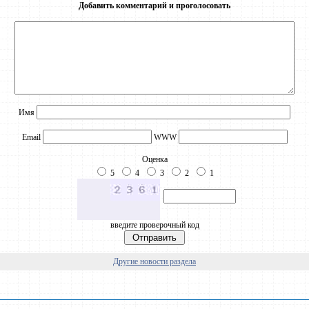
Добавить комментарий и проголосовать
Имя
Email
WWW
Оценка
5
4
3
2
1
введите проверочный код
Другие новости раздела