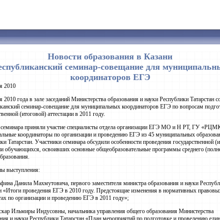
Новости образования в Казани
еспубликанский семинар-совещание для муниципальн
координаторов ЕГЭ
я 2010
я 2010 года в зале заседаний Министерства образования и науки Республики Татарстан с
канский семинар-совещание для муниципальных координаторов ЕГЭ по вопросам подго
твенной (итоговой) аттестации в 2011 году.
 семинара приняли участие специалисты отдела организации ЕГЭ МО и Н РТ, ГУ «РЦМ
льные координаторы по организации и проведению ЕГЭ из 45 муниципальных образова
ки Татарстан. Участники семинара обсудили особенности проведения государственной (
ии обучающихся, освоивших основные общеобразовательные программы среднего (полн
бразования.
ны выступления:
ина Данила Махмутовича, первого заместителя министра образования и науки Респуб
н «Итоги проведения ЕГЭ в 2010 году. Предстоящие изменения в нормативных правовы
ах по организации и проведению ЕГЭ в 2011 году»;
кар Ильмиры Индусовны, начальника управления общего образования Министерства
ния и науки Республики Татарстан «План мероприятий по подготовке и проведению еди