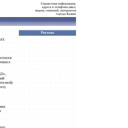
Справочная информация,
адреса и телефоны школ,
лицеев, гимназий, интернатов
города Казани
Реклама
ых
остоялся
товки к
КО»,
ний
итоговой)
ого)
лики
х
ного