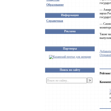
государс
Образование
— Амиров
науки Ре
Информация
государс
Справочная
— Сахнов
монитори
Реклама
Также на
выпускни
Партнеры
Добавить
Отправит
Поиск по сайту
Рейтинг
Коммен
2
Р
в
-