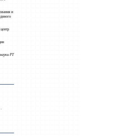
ования и
единого
 центр
ции
науки РТ