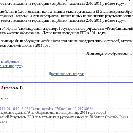
твенного экзамена на территории Республики Татарстан в 2010-2011 учебном году»;
ой Лилии Салимзяновны, и.о. начальника отдела организации ЕГЭ министерства образ
спублики Татарстан «План мероприятий, направленных на повышение результативности 
твенного экзамена на территории Республики Татарстан в 2010-2011 учебном году»;
ой Ирины Александровны, директора Государственного учреждения «Республиканский
нга качества образования» «Технология проведения ЕГЭ в 2011 году».
 семинаре были обсуждены особенности проведения государственной (итоговой) аттеста
ков основной школы в 2011 году.
Министерство образования и 
 в избранное
ь ссылку другу
Другие новости раздела
:
5
(голосов: 1)
тарии:
011-06-16 10:19:02 |
Гулия
| metplast-07@mail.ru | IP: 217.30***
азрешите сдать ЕГЭ по обществознанию выпускнице 2011 года второй
олной.Результаты ЕГЭ по математике и русскому языку по 70 баллов.Спасибо. Гулия
мама