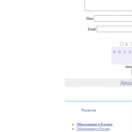
Имя
Email
5
введ
Други
Разделы
Образование в Казани
Образование в России