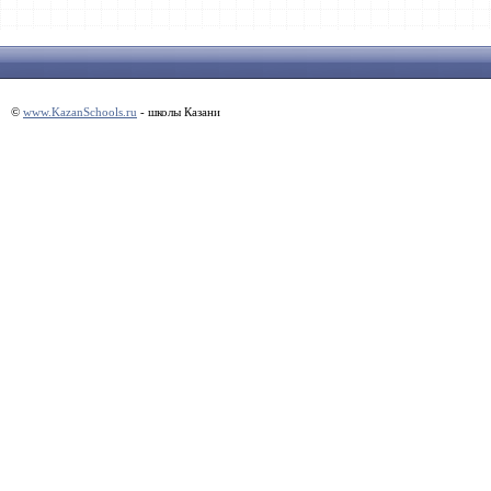
©
www.KazanSchools.ru
- школы Казани