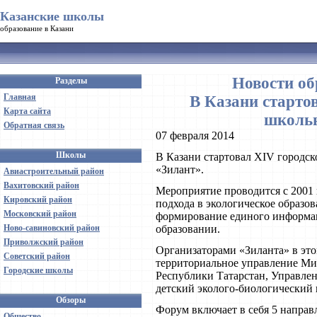
Казанские школы
образование в Казани
Новости об
Разделы
Главная
В Казани старто
Карта сайта
школьн
Обратная связь
07 февраля 2014
Школы
В Казани стартовал ХIV городс
«Зилант».
Авиастроительный район
Вахитовский район
Мероприятие проводится с 2001 
Кировский район
подхода в экологическое образов
Московский район
формирование единого информац
Ново-савиновский район
образовании.
Приволжский район
Организаторами «Зиланта» в эт
Советский район
территориальное управление Ми
Городские школы
Республики Татарстан, Управлен
детский эколого-биологический 
Обзоры
Форум включает в себя 5 направ
Общество