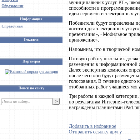
муниципальных услуг РТ», школ
Образование
способности в программировании
идеи сервисов и электронных усл
Информация
Победители будут определены п
Справочная
логотип для электронных услуг
презентация», «Мобильное прил
Реклама
приложение».
Напомним, что в творческой но
Готовую работу школьник долже
Партнеры
размещения в информационной с
Далее экспертная комиссия опре
после чего они будут размещены
голосования. В течение одного 
отобранных работ учащиеся могу
Поиск по сайту
Три работы в каждой категории,
по результатам Интернет-голосо
награждены планшетами iPad-min
Добавить в избранное
Отправить ссылку другу