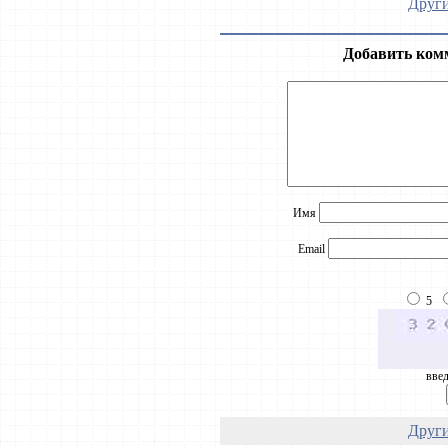
Други
Добавить ком
Имя
Email
5
введ
Други