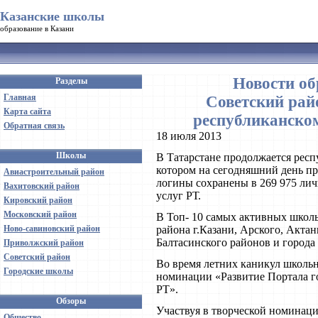
Казанские школы
образование в Казани
Новости об
Разделы
Главная
Советский райо
Карта сайта
республиканско
Обратная связь
18 июля 2013
Школы
В Татарстане продолжается респ
котором на сегодняшний день пр
Авиастроительный район
логины сохранены в 269 975 лич
Вахитовский район
услуг РТ.
Кировский район
Московский район
В Топ- 10 самых активных школь
Ново-савиновский район
района г.Казани, Арского, Акта
Балтасинского районов и город
Приволжский район
Советский район
Во время летних каникул школьн
Городские школы
номинации «Развитие Портала г
РТ».
Обзоры
Участвуя в творческой номинаци
Общество