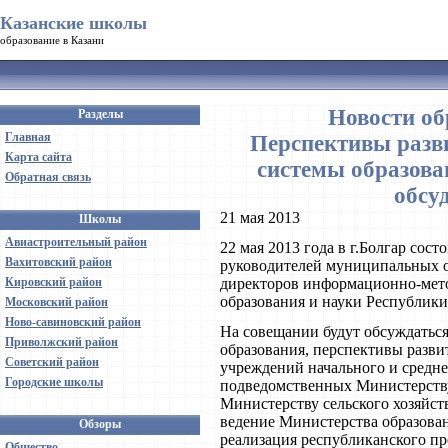
Казанские школы
образование в Казани
Новости об
Разделы
Главная
Перспективы разв
Карта сайта
системы образова
Обратная связь
обсуд
21 мая 2013
Школы
Авиастроительный район
22 мая 2013 года в г.Болгар сос
Вахитовский район
руководителей муниципальных о
Кировский район
директоров информационно-мето
образования и науки Республики
Московский район
Ново-савиновский район
На совещании будут обсуждатьс
Приволжский район
образования, перспективы разви
Советский район
учреждений начального и средне
Городские школы
подведомственных Министерству 
Министерству сельского хозяйст
ведение Министерства образован
Обзоры
реализация республиканского пр
Общество