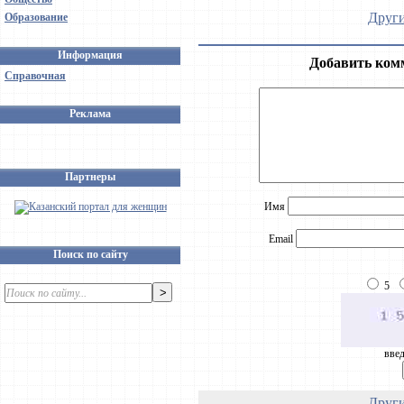
Други
Образование
Информация
Добавить ком
Справочная
Реклама
Партнеры
Имя
Email
Поиск по сайту
5
введ
Други