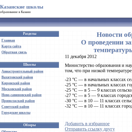
Казанские школы
образование в Казани
Новости об
Разделы
Главная
О проведении за
Карта сайта
температур
Обратная связь
11 декабря 2012
Школы
Министерство образования и на
том, что при низкой температуре
Авиастроительный район
Вахитовский район
-23 °С — в начальных классах се
Кировский район
-25 °С — в начальных классах г
Московский район
-25 °С — в 5 — 9 классах сельск
Ново-савиновский район
-27 °С — в 5 — 9 классах городс
-30 °С — в 10 — 11 классах сель
Приволжский район
-32 °С — в 10 — 11 классах горо
Советский район
Городские школы
Добавить в избранное
Обзоры
Отправить ссылку другу
Общество