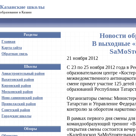
Казанские школы
образование в Казани
Новости об
Разделы
Главная
В выходные «
Карта сайта
SаMоSто
Обратная связь
21 ноября 2012
Школы
С 23 по 25 ноября 2012 года в Р
образовательном центре «Костер
Авиастроительный район
межведомственного антинаркоти
Вахитовский район
смене примут участие 125 детей 
Кировский район
образований Республики Татарст
Московский район
Ново-савиновский район
Организаторы смены: Министерс
Татарстан и Управление Федера
Приволжский район
контролю за оборотом наркотико
Советский район
Городские школы
В рамках первого дня смены для 
командообразующий тренинг «В
Обзоры
открытия смены состоится вечер
«Калейдоскоп SаMоSтоятельных 
Общество