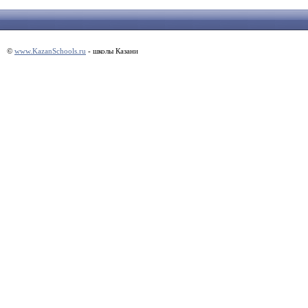
©
www.KazanSchools.ru
- школы Казани