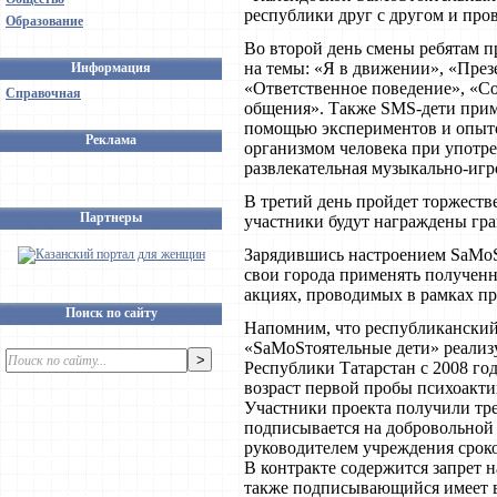
республики друг с другом и про
Образование
Во второй день смены ребятам пр
на темы: «Я в движении», «През
Информация
«Ответственное поведение», «С
Справочная
общения». Также SMS-дети приму
помощью экспериментов и опыто
Реклама
организмом человека при употре
развлекательная музыкально-игр
В третий день пройдет торжеств
Партнеры
участники будут награждены гра
Зарядившись настроением SаMоSт
свои города применять получен
акциях, проводимых в рамках пр
Поиск по сайту
Напомним, что республиканский
«SаMоSтоятельные дети» реализу
Республики Татарстан с 2008 го
возраст первой пробы психоакти
Участники проекта получили тр
подписывается на добровольной 
руководителем учреждения сроко
В контракте содержится запрет н
также подписывающийся имеет в