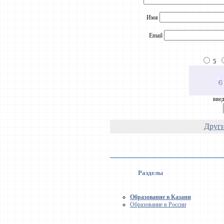
Имя
Email
5
введ
Други
Разделы
Образование в Казани
Образование в России