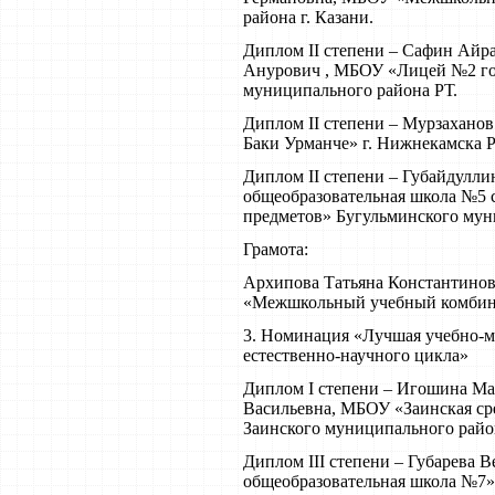
района г. Казани.
Диплом II степени – Сафин Айр
Анурович , МБОУ «Лицей №2 г
муниципального района РТ.
Диплом II степени – Мурзахано
Баки Урманче» г. Нижнекамска Р
Диплом II степени – Губайдулл
общеобразовательная школа №5 
предметов» Бугульминского мун
Грамота:
Архипова Татьяна Константино
«Межшкольный учебный комбинат
3. Номинация «Лучшая учебно-м
естественно-научного цикла»
Диплом I степени – Игошина М
Васильевна, МБОУ «Заинская ср
Заинского муниципального райо
Диплом III степени – Губарева
общеобразовательная школа №7