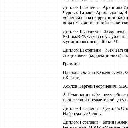
Диплом I степени – Архипова И
Черных Татьяна Арнольдовна, 
«Специальная (коррекционная) о
вида им. Ласточкиной» Советског
Диплом II степени – Замалиева
№1 им.В.Ф.Ежкова с углубленны
муниципального района РТ.
Диплом III степени – Мех Тать
специальная (коррекционная) шк
Грамота:
Павлова Оксана Юрьевна, МБОУ
г.Казани;
Хохлов Сергей Георгиевич, МБО
2. Номинация «Лучшее учебное 
процессов и предметов общекуль
Диплом I степени – Демидов Ол
Набережные Челны.
Диплом I степени – Батина Але
Германовна, МБОУ «Межшкольн