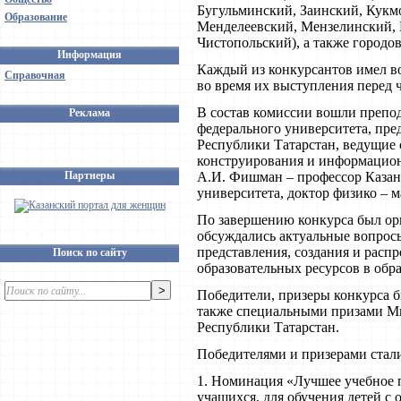
Бугульминский, Заинский, Кук
Образование
Менделеевский, Мензелинский,
Чистопольский), а также городо
Информация
Каждый из конкурсантов имел во
Справочная
во время их выступления перед 
В состав комиссии вошли препо
Реклама
федерального университета, пре
Республики Татарстан, ведущие 
конструирования и информацион
Партнеры
А.И. Фишман – профессор Казан
университета, доктор физико – м
По завершению конкурса был орг
обсуждались актуальные вопросы
представления, создания и расп
Поиск по сайту
образовательных ресурсов в обр
Победители, призеры конкурса 
также специальными призами Ми
Республики Татарстан.
Победителями и призерами стал
1. Номинация «Лучшее учебное 
учащихся, для обучения детей 