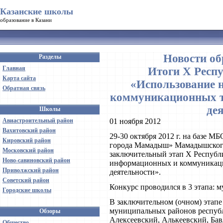
Казанские школы
образование в Казани
Новости об
Разделы
Главная
Итоги X Респ
Карта сайта
«Использование 
Обратная связь
коммуникационных т
де
Школы
Авиастроительный район
01 ноября 2012
Вахитовский район
29-30 октября 2012 г. на базе 
Кировский район
города Мамадыш» Мамадышского
Московский район
заключительный этап X Республ
Ново-савиновский район
информационных и коммуникаци
Приволжский район
деятельности».
Советский район
Конкурс проводился в 3 этапа: 
Городские школы
В заключительном (очном) этапе 
муниципальных районов респуб
Обзоры
Алексеевский, Алькеевский, Ба
Общество