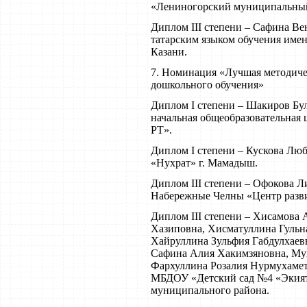
«Лениногорский муниципальный
Диплом III степени – Сафина В
татарским языком обучения имен
Казани.
7. Номинация «Лучшая методичес
дошкольного обучения»
Диплом I степени – Шакиров Б
начальная общеобразовательная
РТ».
Диплом I степени – Кускова Лю
«Нухрат» г. Мамадыш.
Диплом III степени – Офокова 
Набережные Челны «Центр разви
Диплом III степени – Хисамова
Хазиповна, Хисматуллина Гульн
Хайруллина Зульфия Габдулхаев
Сафина Алия Хакимзяновна, Мух
Фархуллина Розалия Нурмухамет
МБДОУ «Детский сад №4 «Экия
муниципального района.