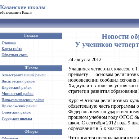
Казанские школы
образование в Казани
Новости об
Разделы
Главная
У учеников четвер
Карта сайта
Обратная связь
24 августа 2012
Школы
Учащихся четвертых классов с 1 
предмету — основам религиозных
Авиастроительный район
нововведении сообщил сегодня 
Вахитовский район
Хадиуллин в ходе августовского
Кировский район
стратегии развития образования 
Московский район
Ново-савиновский район
Курс «Основы религиозных культ
обязательную часть программы 
Приволжский район
Федеральному государственному
Советский район
прошлом учебном году ФГОС был
Городские школы
школ. С сентября 2012 года 9 
образования в 5-х классах.
Обзоры
Что касается преподавания курс
Общество