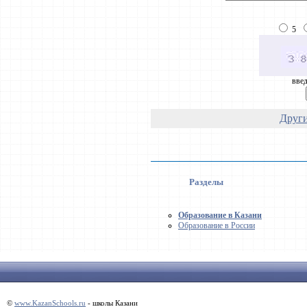
5
введ
Други
Разделы
Образование в Казани
Образование в России
©
www.KazanSchools.ru
- школы Казани