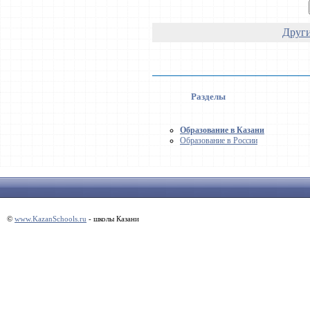
Други
Разделы
Образование в Казани
Образование в России
©
www.KazanSchools.ru
- школы Казани