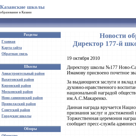
Казанские школы
образование в Казани
Новости об
Разделы
Главная
Директор 177-й шк
Карта сайта
Обратная связь
19 октября 2010
Школы
Директору школы №177 Ново-Са
Имамову присвоено почетное зв
Авиастроительный район
Вахитовский район
За выдающиеся заслуги и вклад 
Кировский район
духовно-нравственного воспита
Московский район
национальной наградой общест
Ново-савиновский район
им.А.С.Макаренко.
Приволжский район
Данная награда вручается Наци
Советский район
признания заслуг и достижений 
Городские школы
Торжественная церемония награ
сообщает пресс-служба админис
Обзоры
Общество