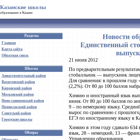
Казанские школы
образование в Казани
Новости об
Разделы
Главная
Единственный ст
Карта сайта
выпуск
Обратная связь
21 июня 2012
Школы
По предварительным результата
стобалльник — выпускник лицея 
Авиастроительный район
Для сравнения: в прошлом году 
Вахитовский район
(2,2%). От 80 до 100 баллов набра
Кировский район
Московский район
Химию и иностранный язык выпу
Ново-савиновский район
июня. От 80 до 100 баллов по а
9 – по немецкому языку. Средний
Приволжский район
вырос по сравнению с прошлогод
Советский район
ЕГЭ по иностранному языку в Ка
Городские школы
Химию в этом году сдавало 634
Обзоры
язык, 28 – немецкий, 13 — фран
Управлении образования.
Общество