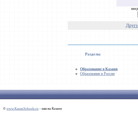
введ
Други
Разделы
Образование в Казани
Образование в России
©
www.KazanSchools.ru
- школы Казани