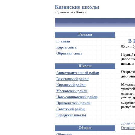
Казанские школы
образование в Казани
Разделы
В 
Главная
05 октяб
Карта сайта
Обратная связь
Первый и
дворе шк
школы и 
Школы
Открытие
Авиастроительный район
дню учит
Вахитовский район
Множеств
Кировский район
учителей
Московский район
отметил,
Ново-савиновский район
есть то,
современ
Приволжский район
республи
Советский район
Городские школы
Добавить
Обзоры
Отправит
Общество