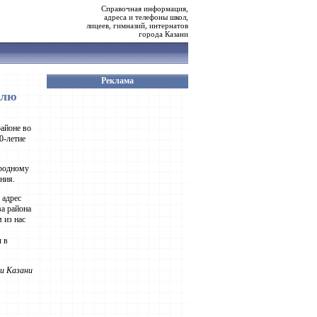
Справочная информация,
адреса и телефоны школ,
лицеев, гимназий, интернатов
города Казани
Реклама
елю
айоне во
0-летие
ародному
ния.
 адрес
ва района
 из нас
ы в
и Казани