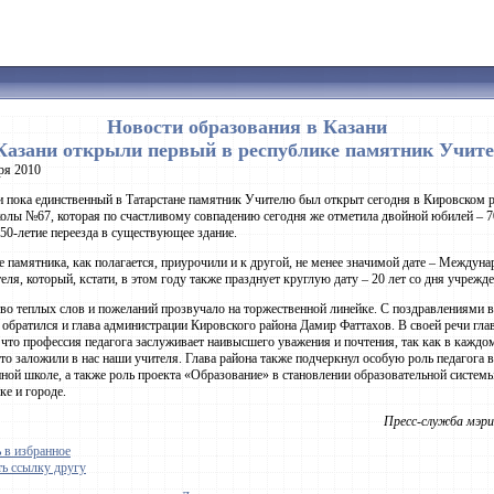
Новости образования в Казани
Казани открыли первый в республике памятник Учит
ря 2010
 пока единственный в Татарстане памятник Учителю был открыт сегодня в Кировском р
олы №67, которая по счастливому совпадению сегодня же отметила двойной юбилей – 7
50-летие переезда в существующее здание.
 памятника, как полагается, приурочили и к другой, не менее значимой дате – Междун
еля, который, кстати, в этом году также празднует круглую дату – 20 лет со дня учрежде
о теплых слов и пожеланий прозвучало на торжественной линейке. С поздравлениями в
 обратился и глава администрации Кировского района Дамир Фаттахов. В своей речи гла
 что профессия педагога заслуживает наивысшего уважения и почтения, так как в каждом
 что заложили в нас наши учителя. Глава района также подчеркнул особую роль педагога в
ной школе, а также роль проекта «Образование» в становлении образовательной систем
ке и городе.
Пресс-служба мэри
 в избранное
ь ссылку другу