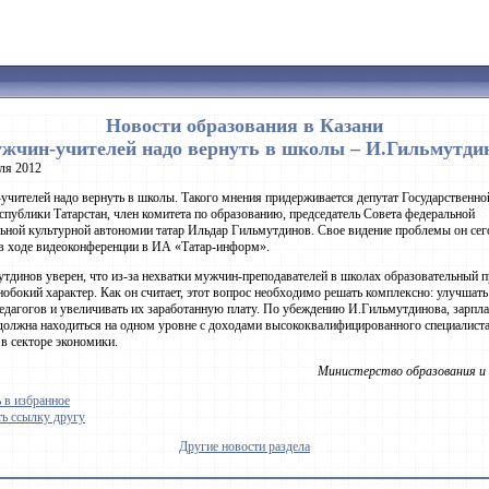
Новости образования в Казани
жчин-учителей надо вернуть в школы – И.Гильмутди
ля 2012
чителей надо вернуть в школы. Такого мнения придерживается депутат Государственн
спублики Татарстан, член комитета по образованию, председатель Совета федеральной
ьной культурной автономии татар Ильдар Гильмутдинов. Свое видение проблемы он сег
в ходе видеоконференции в ИА «Татар-информ».
тдинов уверен, что из-за нехватки мужчин-преподавателей в школах образовательный п
нобокий характер. Как он считает, этот вопрос необходимо решать комплексно: улучшат
едагогов и увеличивать их заработанную плату. По убеждению И.Гильмутдинова, зарпла
должна находиться на одном уровне с доходами высококвалифицированного специалиста
 в секторе экономики.
Министерство образования и 
 в избранное
ь ссылку другу
Другие новости раздела