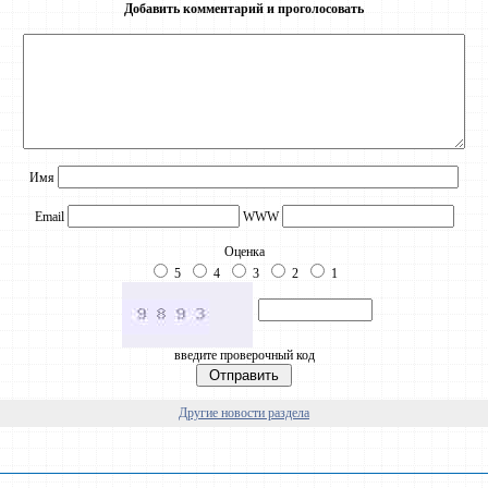
Добавить комментарий и проголосовать
Имя
Email
WWW
Оценка
5
4
3
2
1
введите проверочный код
Другие новости раздела