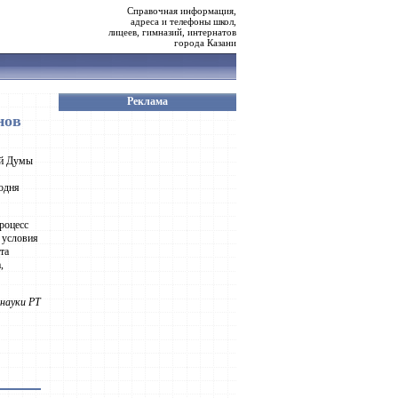
Справочная информация,
адреса и телефоны школ,
лицеев, гимназий, интернатов
города Казани
Реклама
нов
ой Думы
одня
роцесс
ь условия
та
,
науки РТ