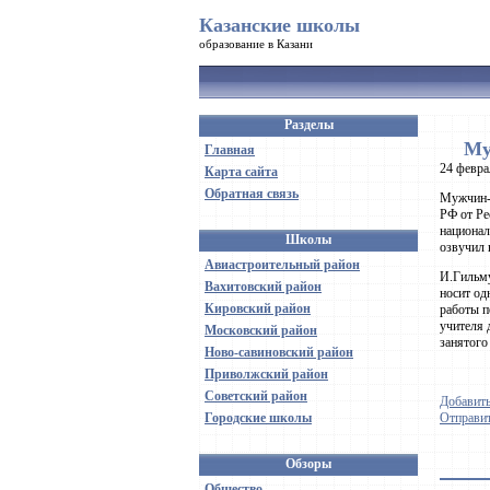
Казанские школы
образование в Казани
Разделы
Му
Главная
24 февра
Карта сайта
Обратная связь
Мужчин-у
РФ от Ре
национал
Школы
озвучил 
Авиастроительный район
И.Гильму
Вахитовский район
носит од
Кировский район
работы п
учителя 
Московский район
занятого
Ново-савиновский район
Приволжский район
Советский район
Добавить
Городские школы
Отправит
Обзоры
Общество