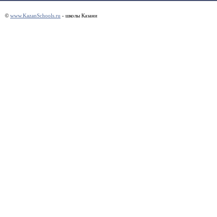
©
www.KazanSchools.ru
- школы Казани