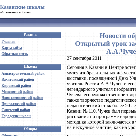
Казанские школы
образование в Казани
Новости об
Разделы
Главная
Открытый урок за
Карта сайта
А.А.Чуче
Обратная связь
27 сентября 2011
Школы
Сегодня в Казани в Центре эсте
музея изобразительных искусств
Авиастроительный район
выставки, посвященной Дню Уч
Вахитовский район
учитель России А.А.Чучев и его
Кировский район
легендарного учителя изобразит
Московский район
Чучева: его художественное твор
Ново-савиновский район
также творчество педагогическое
Приволжский район
педагогический стаж более 50 ле
Советский район
Казани № 110. Чучев был первым 
Городские школы
рисования по программе народн
методика которой заключается в 
на нескучное занятие, как на ур
Обзоры
Общество