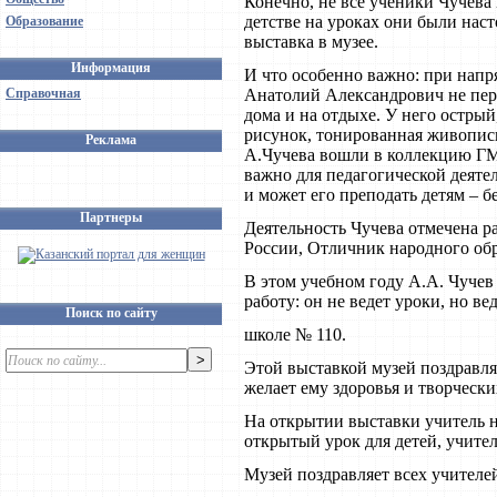
Конечно, не все ученики Чучева
детстве на уроках они были нас
Образование
выставка в музее.
Информация
И что особенно важно: при напр
Справочная
Анатолий Александрович не пер
дома и на отдыхе. У него остры
рисунок, тонированная живопись
Реклама
А.Чучева вошли в коллекцию ГМИ
важно для педагогической деяте
и может его преподать детям – б
Партнеры
Деятельность Чучева отмечена 
России, Отличник народного обр
В этом учебном году А.А. Чучев
работу: он не ведет уроки, но в
Поиск по сайту
школе № 110.
Этой выставкой музей поздравля
желает ему здоровья и творчески
На открытии выставки учитель н
открытый урок для детей, учите
Музей поздравляет всех учителе