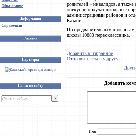
родителей – инвалидов, а также
Образование
опекунов получат школьные пор
администрациями районов и отд
Информация
Казани.
Справочная
По предварительным прогнозам, 
школы 10883 первоклассника.
Реклама
Добавить в избранное
Отправить ссылку другу
Партнеры
Други
Добавить ком
Поиск по сайту
Имя