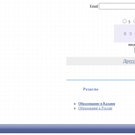
Email
5
введ
Други
Разделы
Образование в Казани
Образование в России