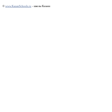
©
www.KazanSchools.ru
- школы Казани