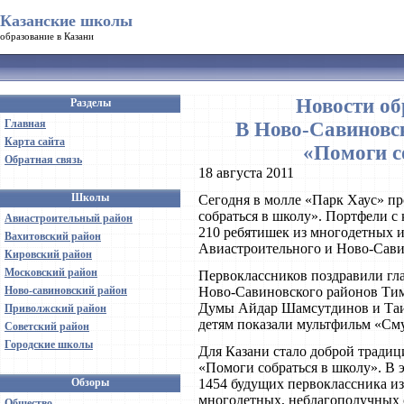
Казанские школы
образование в Казани
Новости об
Разделы
Главная
В Ново-Савиновс
Карта сайта
«Помоги с
Обратная связь
18 августа 2011
Школы
Сегодня в молле «Парк Хаус» п
собраться в школу». Портфели 
Авиастроительный район
210 ребятишек из многодетных 
Вахитовский район
Авиастроительного и Ново-Сави
Кировский район
Московский район
Первоклассников поздравили гл
Ново-савиновский район
Ново-Савиновского районов Тим
Думы Айдар Шамсутдинов и Таис
Приволжский район
детям показали мультфильм «См
Советский район
Городские школы
Для Казани стало доброй тради
«Помоги собраться в школу». В 
Обзоры
1454 будущих первоклассника и
многодетных, неблагополучных с
Общество