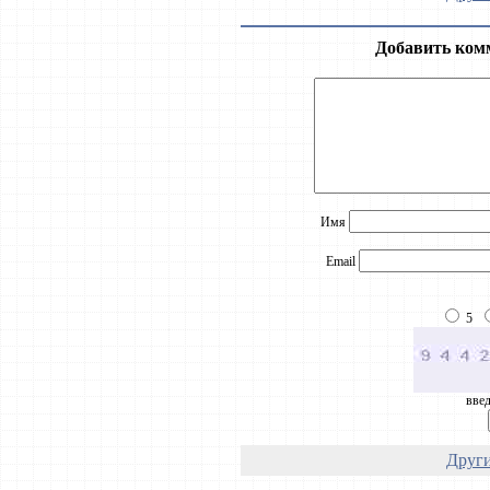
Добавить ком
Имя
Email
5
введ
Други