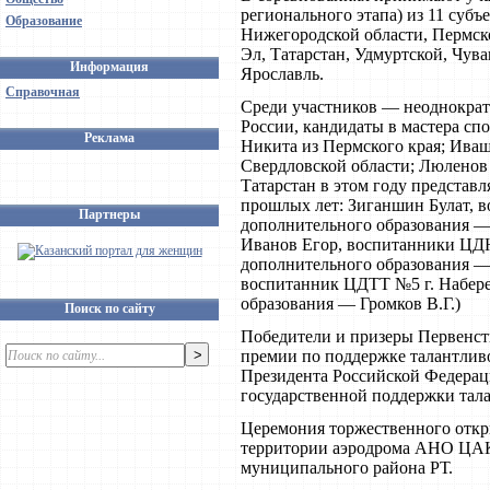
регионального этапа) из 11 суб
Образование
Нижегородской области, Пермско
Эл, Татарстан, Удмуртской, Чува
Информация
Ярославль.
Справочная
Среди участников — неоднократ
России, кандидаты в мастера сп
Реклама
Никита из Пермского края; Ива
Свердловской области; Люленов
Татарстан в этом году представ
прошлых лет: Зиганшин Булат, в
Партнеры
дополнительного образования —
Иванов Егор, воспитанники ЦД
дополнительного образования —
воспитанник ЦДТТ №5 г. Набере
образования — Громков В.Г.)
Поиск по сайту
Победители и призеры Первенств
премии по поддержке талантлив
Президента Российской Федераци
государственной поддержки тал
Церемония торжественного откры
территории аэродрома АНО ЦАК
муниципального района РТ.