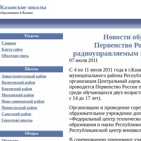
Казанские школы
образование в Казани
Новости об
Разделы
Главная
Первенство Р
Карта сайта
радиоуправляемым 
Обратная связь
07 июля 2011
Школы
С 4 по 11 июля 2011 года в г.Ка
муниципального района Республ
Авиастроительный район
организация Центральный аэро
Вахитовский район
проводится Первенство России
Кировский район
среди обучающихся двух возраст
Московский район
с 14 до 17 лет).
Ново-савиновский район
Организацию и проведение соре
Приволжский район
образовательное учреждение доп
Советский район
«Федеральный центр техническо
Городские школы
образования и науки Республики
Республиканский центр внешкол
Обзоры
В соревнованиях принимают уча
Общество