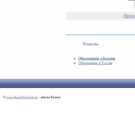
Други
Разделы
Образование в Казани
Образование в России
©
www.KazanSchools.ru
- школы Казани