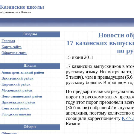
Казанские школы
образование в Казани
Новости об
Разделы
Главная
17 казанских выпус
Карта сайта
по р
Обратная связь
15 июня 2011
Школы
17 казанских выпускников в эт
русскому языку. Несмотря на то,
Авиастроительный район
5 тысяч), чем в предыдущем (6,6
Вахитовский район
русскому больше. В прошлом год
Кировский район
Московский район
По предварительным результатам
Ново-савиновский район
порог по русскому языку преодо
году этот порог преодолели все
Приволжский район
(36 баллов) набрали 42 выпускн
Советский район
апелляция, поэтому количество 
Городские школы
сообщили корреспонденту
KZN.
Казани.
Обзоры
Общество