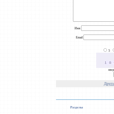
Имя
Email
5
введ
Други
Разделы