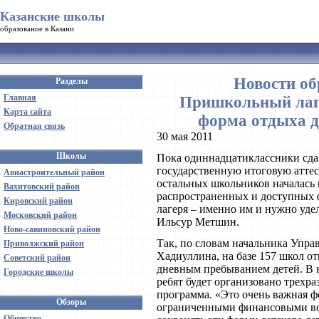
Казанские школы
образование в Казани
Новости об
Разделы
Главная
Пришкольный лаге
Карта сайта
форма отдыха д
Обратная связь
30 мая 2011
Школы
Пока одиннадцатиклассники сда
государственную итоговую атте
Авиастроительный район
остальных школьников началась 
Вахитовский район
распространенных и доступных 
Кировский район
лагеря – именно им и нужно уде
Московский район
Ильсур Метшин.
Ново-савиновский район
Так, по словам начальника Упра
Приволжский район
Хадиуллина, на базе 157 школ о
Советский район
дневным пребыванием детей. В н
Городские школы
ребят будет организовано трехра
программа. «Это очень важная ф
Обзоры
ограниченными финансовыми во
Общество