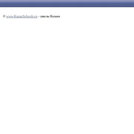
©
www.KazanSchools.ru
- школы Казани