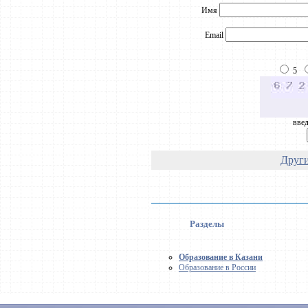
Имя
Email
5
введ
Други
Разделы
Образование в Казани
Образование в России