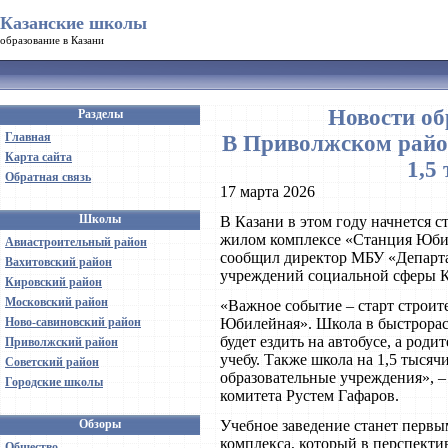
Казанские школы
образование в Казани
Новости об
Разделы
Главная
В Приволжском райо
Карта сайта
1,5
Обратная связь
17 марта 2026
Школы
В Казани в этом году начнется с
жилом комплексе «Станция Юбил
Авиастроительный район
сообщил директор МБУ «Департ
Вахитовский район
учреждений социальной сферы К
Кировский район
Московский район
«Важное событие – старт строи
Ново-савиновский район
Юбилейная». Школа в быстрораст
будет ездить на автобусе, а роди
Приволжский район
учебу. Также школа на 1,5 тысяч
Советский район
образовательные учреждения», –
Городские школы
комитета Рустем Гафаров.
Обзоры
Учебное заведение станет первы
комплекса, который в перспектив
Общество