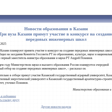
Новости образования в Казани
Три вуза Казани примут участие в конкурсе на создани
передовых инженерных школ
 2025
 Казани планируют принять участие в конкурсе на создание передовых инженерных школ
бщил на заседании Комитета Госсовета РТ по образованию, культуре, науке и националь
 первый заместитель министра образования и науки РТ Андрей Поминов.
ем году Министерством науки и высшего образования России планируется очередной
ый отбор на создание передовых инженерных школ», – рассказал он.
тельно в отборе примут участие Казанский государственный аграрный университет, Каз
твенный энергетический университет и Казанский государственный архитектурно-строит
тет, уточнил Поминов.
Министерство образования и 
 в избранное
ь ссылку другу
Другие новости раздела