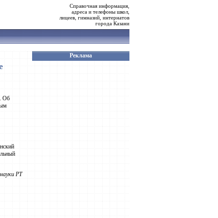
Справочная информация,
адреса и телефоны школ,
лицеев, гимназий, интернатов
города Казани
Реклама
е
. Об
ным
анский
ельный
науки РТ