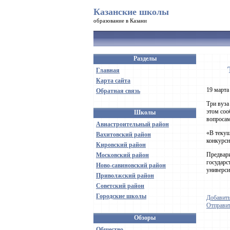
Казанские школы
образование в Казани
Разделы
Главная
Карта сайта
19 марта
Обратная связь
Три вуза
этом соо
Школы
вопросам
Авиастроительный район
«В текущ
Вахитовский район
конкурсн
Кировский район
Предвари
Московский район
государс
Ново-савиновский район
универси
Приволжский район
Советский район
Городские школы
Добавить
Отправит
Обзоры
Общество