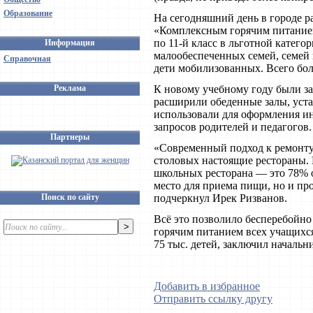
Образование
На сегодняшний день в городе 
«Комплексным горячим питанием
по 11-й класс в льготной катего
Информация
малообеспеченных семей, семей 
Справочная
дети мобилизованных. Всего бол
Реклама
К новому учебному году были з
расширили обеденные залы, уст
использовали для оформления и
запросов родителей и педагогов.
Партнеры
«Современный подход к ремонту
столовых настоящие рестораны.
школьных ресторана — это 78% о
место для приема пищи, но и пр
Поиск по сайту
подчеркнул Ирек Ризванов.
Всё это позволило бесперебойно
горячим питанием всех учащихся 
75 тыс. детей, заключил начальн
Добавить в избранное
Отправить ссылку другу