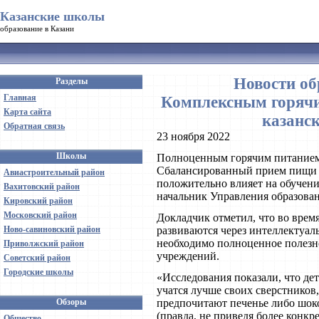
Казанские школы
образование в Казани
Новости об
Разделы
Главная
Комплексным горячи
Карта сайта
казанс
Обратная связь
23 ноября 2022
Школы
Полноценным горячим питанием 
Сбалансированный прием пищи 
Авиастроительный район
положительно влияет на обучени
Вахитовский район
начальник Управления образован
Кировский район
Московский район
Докладчик отметил, что во время
Ново-савиновский район
развиваются через интеллектуал
необходимо полноценное полезно
Приволжский район
учреждений.
Советский район
Городские школы
«Исследования показали, что де
учатся лучше своих сверстников
Обзоры
предпочитают печенье либо шок
(правда, не приведя более конкр
Общество