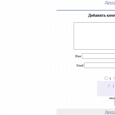
Други
Добавить ком
Имя
Email
5
введ
Други