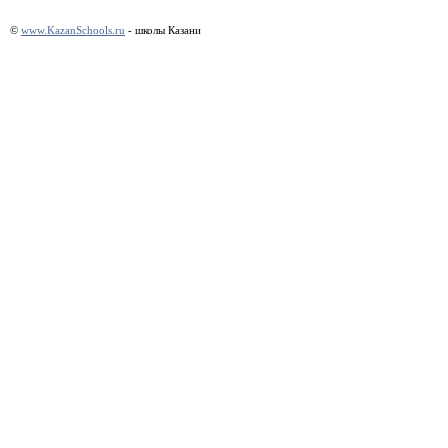
©
www.KazanSchools.ru
- школы Казани