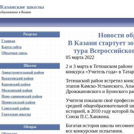
Казанские школы
образование в Казани
Новости об
Разделы
Главная
В Казани стартуeт з
Карта сайта
тура Всероссийско
Обратная связь
05 марта 2022
Школы
2 и 3 марта в Тетюшском районе
конкурса «Учитель года» в Татар
Авиастроительный район
Вахитовский район
Тетюшский район встретил конк
Кировский район
этапов Камско-Устьинского, Апа
Московский район
Дрожжановского и Буинского ра
Ново-савиновский район
Учителя показали своё професси
Приволжский район
средней общеобразовательной ш
Советский район
историей, в 2010 году которой б
Городские школы
Союза П.С.Ханжина.
Богатая история школы несомне
Обзоры
все конкурсные испытания.
Общество