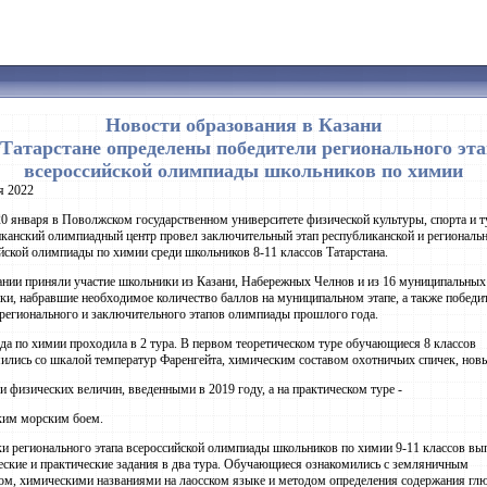
Новости образования в Казани
 Татарстане определены победители регионального эта
всероссийской олимпиады школьников по химии
я 2022
20 января в Поволжском государственном университете физической культуры, спорта и 
канский олимпиадный центр провел заключительный этап республиканской и региональ
йской олимпиады по химии среди школьников 8-11 классов Татарстана.
ании приняли участие школьники из Казани, Набережных Челнов и из 16 муниципальных
ки, набравшие необходимое количество баллов на муниципальном этапе, а также победи
регионального и заключительного этапов олимпиады прошлого года.
а по химии проходила в 2 тура. В первом теоретическом туре обучающиеся 8 классов
ились со шкалой температур Фаренгейта, химическим составом охотничьих спичек, но
и физических величин, введенными в 2019 году, а на практическом туре -
ким морским боем.
и регионального этапа всероссийской олимпиады школьников по химии 9-11 классов в
еские и практические задания в два тура. Обучающиеся ознакомились с земляничным
ом, химическими названиями на лаосском языке и методом определения содержания гл