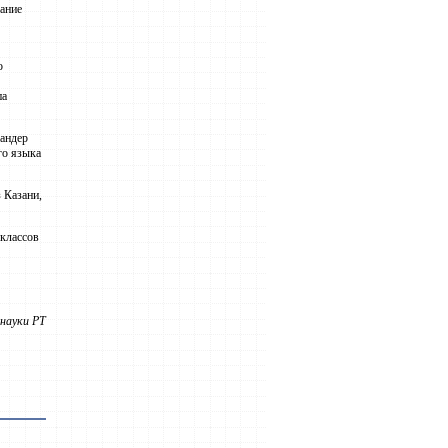
мание
о
па
андер
го языка
 Казани,
 классов
науки РТ