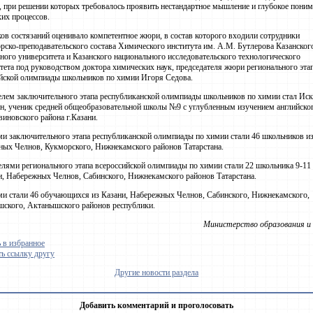
, при решении которых требовалось проявить нестандартное мышление и глубокое пони
их процессов.
ов состязаний оценивало компетентное жюри, в состав которого входили сотрудники
рско-преподавательского состава Химического института им. А.М. Бутлерова Казанског
ного университета и Казанского национального исследовательского технологического
тета под руководством доктора химических наук, председателя жюри регионального эта
йской олимпиады школьников по химии Игоря Седова.
лем заключительного этапа республиканской олимпиады школьников по химии стал Иск
, ученик средней общеобразовательной школы №9 с углубленным изучением английско
иновского района г.Казани.
и заключительного этапа республиканской олимпиады по химии стали 46 школьников из
ых Челнов, Кукморского, Нижнекамского районов Татарстана.
лями регионального этапа всероссийской олимпиады по химии стали 22 школьника 9-11
и, Набережных Челнов, Сабинского, Нижнекамского районов Татарстана.
и стали 46 обучающихся из Казани, Набережных Челнов, Сабинского, Нижнекамского,
ского, Актанышского районов республики.
Министерство образования и 
 в избранное
ь ссылку другу
Другие новости раздела
Добавить комментарий и проголосовать