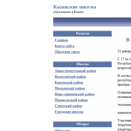
Казанские школы
образование в Казани
Разделы
В
Главная
Карта сайта
21 январ
Обратная связь
С 17 по 
Республи
Школы
всеросси
Авиастроительный район
В состяз
Вахитовский район
республи
Кировский район
призёры 
Московский район
Олимпиад
Ново-савиновский район
познаком
Приволжский район
эталонам
Советский район
Городские школы
химичес
Участник
Обзоры
теоретич
альдегид
Общество