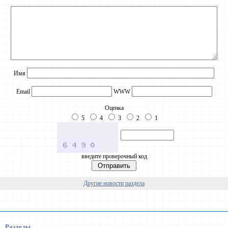
Имя
Email
WWW
Оценка
5
4
3
2
1
введите проверочный код
Другие новости раздела
Разделы