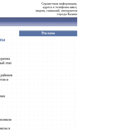
Справочная информация,
адреса и телефоны школ,
лицеев, гимназий, интернатов
города Казани
Реклама
па
туризма
ный этап
 районов
тели и
выми
ыполняли
юкозы в