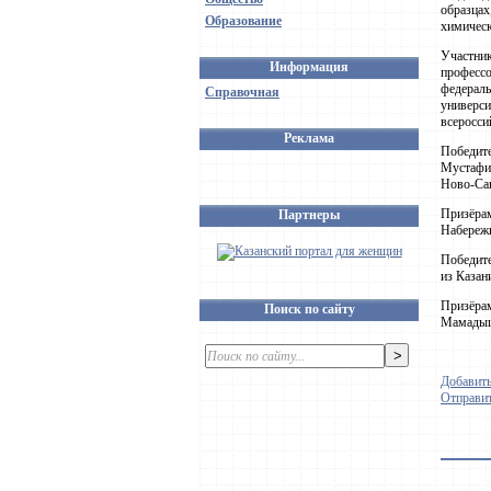
образцах
Образование
химическ
Участник
Информация
профессо
федераль
Справочная
универси
всеросси
Реклама
Победите
Мустафин
Ново-Сав
Призёрам
Партнеры
Набережн
Победите
из Казан
Призёрам
Поиск по сайту
Мамадыш
Добавить
Отправит