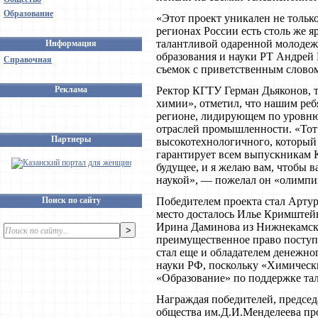
Образование
«Этот проект уникален не только
регионах России есть столь же я
талантливой одаренной молодеж
Информация
образования и науки РТ Андрей
Справочная
съемок с приветственным словом
Реклама
Ректор КГТУ Герман Дьяконов, 
химии», отметил, что нашим ребя
регионе, лидирующем по уровню
отраслей промышленности. «Тот 
Партнеры
высокотехнологичного, который 
гарантирует всем выпускникам 
будущее, и я желаю вам, чтобы в
наукой», — пожелал он «олимпи
Поиск по сайту
Победителем проекта стал Артур
место досталось Илье Кримштейн
Ирина Даминова из Нижнекамска
преимущественное право поступ
стал еще и обладателем денежно
науки РФ, поскольку «Химическ
«Образование» по поддержке та
Награждая победителей, председ
общества им.Д.И.Менделеева пр