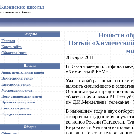
Казанские школы
образование в Казани
Новости об
Разделы
Главная
Пятый «Химический
Карта сайта
м
Обратная связь
28 марта 2011
Школы
В Казани завершился финал ме
«Химический БУМ».
Авиастроительный район
Вахитовский район
Уже в пятый раз юные знатоки и
Кировский район
выявить сильнейшего в захваты
Московский район
Организаторами традиционно в
Ново-савиновский район
образования и науки РТ, Респуб
им.Д.И.Менделеева, телеканал 
Приволжский район
Советский район
В нынешнем году в двух отборо
Городские школы
отборочный тур) приняли участи
регионов России (Татарстан, Чу
Обзоры
Кировская и Челябинская област
попали на съемки телевизионног
Общество