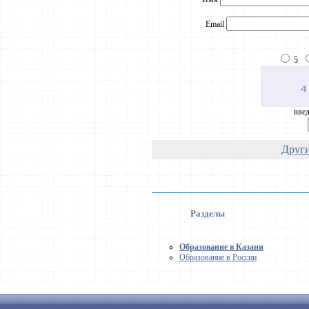
Email
5
введ
Други
Разделы
Образование в Казани
Образование в России