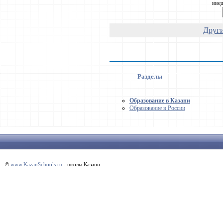
введ
Други
Разделы
Образование в Казани
Образование в России
©
www.KazanSchools.ru
- школы Казани