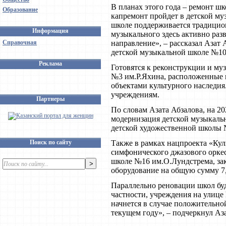
В планах этого года – ремонт ш
Образование
капремонт пройдет в детской му
школе поддерживается традицио
Информация
музыкального здесь активно раз
Справочная
направление», – рассказал Азат
детской музыкальной школе №10
Реклама
Готовятся к реконструкции и м
№3 им.Р.Яхина, расположенные 
объектами культурного наследия
учреждениям.
Партнеры
По словам Азата Абзалова, на 2
модернизация детской музыкаль
детской художественной школы 
Поиск по сайту
Также в рамках нацпроекта «Кул
симфонического джазового оркес
школе №16 им.О.Лундстрема, з
оборудование на общую сумму 7,
Параллельно реновации школ бу
частности, учреждения на улице
начнется в случае положительн
текущем году», – подчеркнул Аз