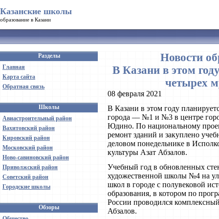
Казанские школы
образование в Казани
Новости об
Разделы
Главная
В Казани в этом год
Карта сайта
четырех 
Обратная связь
08 февраля 2021
Школы
В Казани в этом году планирует
города — №1 и №3 в центре горо
Авиастроительный район
Юдино. По национальному проек
Вахитовский район
ремонт зданий и закуплено учеб
Кировский район
деловом понедельнике в Исполк
Московский район
культуры Азат Абзалов.
Ново-савиновский район
Учебный год в обновленных стен
Приволжский район
художественной школы №4 на ули
Советский район
школ в городе с полувековой ис
Городские школы
образования, в котором по про
России проводился комплексный 
Обзоры
Абзалов.
Общество