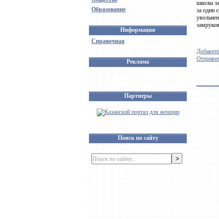
школы за
Образование
за один 
увольнен
замруков
Информация
Справочная
Добавить
Отправит
Реклама
Партнеры
Поиск по сайту