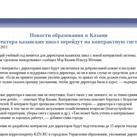
Новости образования в Казани
ектора казанских школ перейдут на контрактную сис
 2011
й учебный год начнется для директоров казанских школ с новой контрактной системы.
на «деловом понедельнике» сообщил Мэр Казани Ильсур Метшин.
 контракты с директорами школ будут заключаться на добровольной основе и послужат
нтом поощрения и поддержки статуса директора, но ни в коем случае не средством для 
ия. «Если же принято решение уволить директора, то приказ об этом должен стать дост
и: нужно указать причину увольнения, чтобы другие директора были в курсе, — подчерк
ые директора в школах нам не попутчики, благо таких у нас немного, но за этими един
сячи детей», — отмечает Мэр Казани. Контрактная система поможет бороться с безразл
телей. В контракте будет прописана ответственность сторон — директора и городской
рации, в том числе по самым актуальным хозяйственным вопросам (благоустройство
ной территории, уборка снега с крыши и др.). «Там может быть учтено и материальное
ование за хорошую работу», — добавил глава города.
ния по разработке контрактов для директоров будут подготовлены до 15 апреля текуще
щили корреспонденту KZN.RU в городском Управлении образования, увольнение дирек