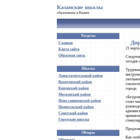
Казанские школы
образование в Казани
Разделы
Дир
Главная
21 марта
Карта сайта
Обратная связь
Следующи
сегодня 
Школы
Трудовые
инструме
Авиастроительный район
увольнен
Вахитовский район
гласност
Кировский район
города.
Московский район
«Бездушн
Ново-савиновский район
стоят ты
руководи
Приволжский район
админист
Советский район
пришколь
Городские школы
стимулир
Предложе
Обзоры
Как сооб
Общество