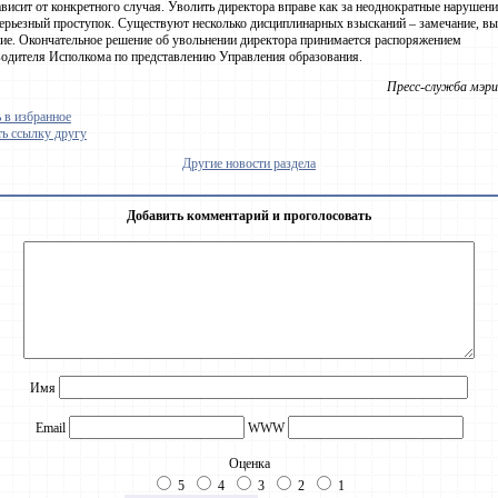
висит от конкретного случая. Уволить директора вправе как за неоднократные нарушения
серьезный проступок. Существуют несколько дисциплинарных взысканий – замечание, вы
ие. Окончательное решение об увольнении директора принимается распоряжением
одителя Исполкома по представлению Управления образования.
Пресс-служба мэри
 в избранное
ь ссылку другу
Другие новости раздела
Добавить комментарий и проголосовать
Имя
Email
WWW
Оценка
5
4
3
2
1