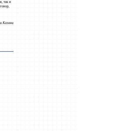
, так и
говор,
и Казани