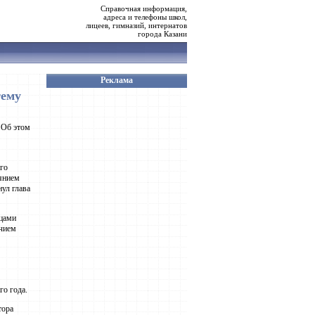
Справочная информация,
адреса и телефоны школ,
лицеев, гимназий, интернатов
города Казани
Реклама
тему
 Об этом
его
оянием
нул глава
ицами
ичием
го года.
тора