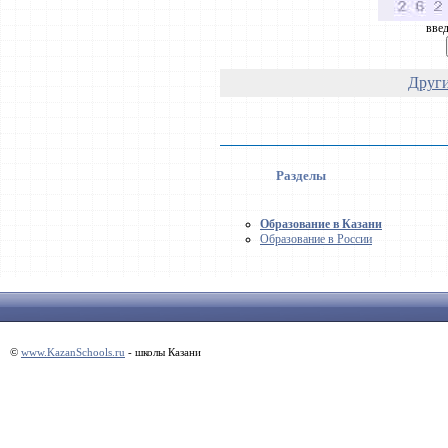
введ
Други
Разделы
Образование в Казани
Образование в России
©
www.KazanSchools.ru
- школы Казани