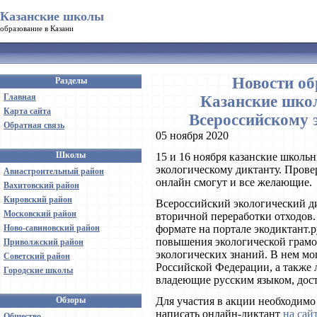
Казанские школы
образование в Казани
Новости об
Разделы
Главная
Казанские шко
Карта сайта
Всероссийскому 
Обратная связь
05 ноября 2020
Школы
15 и 16 ноября казанские школь
экологическому диктанту. Прове
Авиастроительный район
онлайн смогут и все желающие.
Вахитовский район
Кировский район
Всероссийский экологический д
Московский район
вторичной переработки отходов.
Ново-савиновский район
формате на портале экодиктант.
повышения экологической грамо
Приволжский район
экологических знаний. В нем мо
Советский район
Российской Федерации, а также
Городские школы
владеющие русским языком, дост
Обзоры
Для участия в акции необходимо
написать онлайн-диктант
на сай
Общество