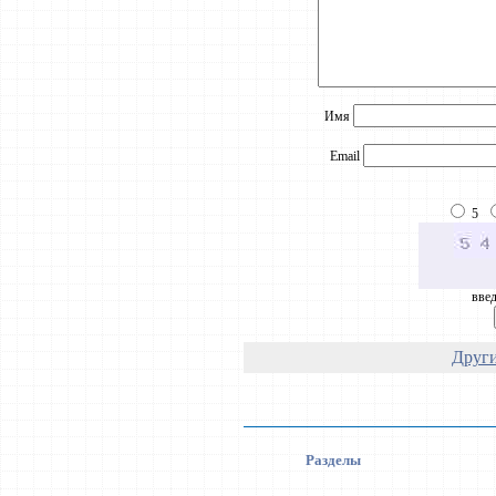
Имя
Email
5
введ
Други
Разделы