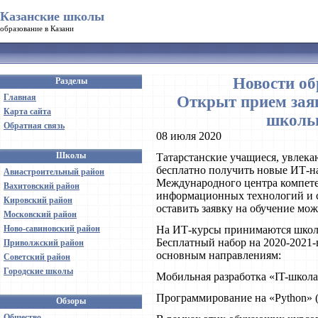
Казанские школы
образование в Казани
Новости об
Разделы
Главная
Открыт прием заяв
Карта сайта
школьн
Обратная связь
08 июля 2020
Школы
Татарстанские учащиеся, увлек
бесплатно получить новые ИТ-н
Авиастроительный район
Международного центра компете
Вахитовский район
информационных технологий и св
Кировский район
оставить заявку на обучение мож
Московский район
Ново-савиновский район
На ИТ-курсы принимаются школьн
Бесплатный набор на 2020-2021-
Приволжский район
основным направлениям:
Советский район
Городские школы
Мобильная разработка «IT-школа
Программирование на «Python» 
Обзоры
Общество