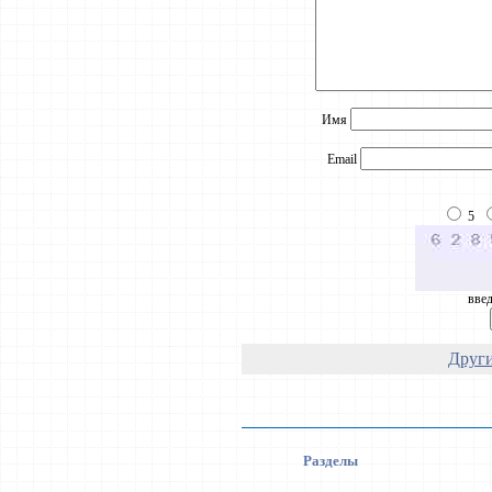
Имя
Email
5
введ
Други
Разделы