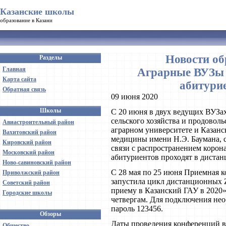
Казанские школы
образование в Казани
Новости об
Разделы
Главная
Аграрные ВУЗы 
Карта сайта
абитури
Обратная связь
09 июня 2020
Школы
С 20 июня в двух ведущих ВУЗа
сельского хозяйства и продоволь
Авиастроительный район
аграрном университете и Казанс
Вахитовский район
медицины имени Н.Э. Баумана, с
Кировский район
связи с распространением коро
Московский район
абитуриентов проходят в диста
Ново-савиновский район
С 28 мая по 25 июня Приемная к
Приволжский район
запустила цикл дистанционных
Советский район
приему в Казанский ГАУ в 2020»
Городские школы
четвергам. Для подключения нео
пароль 123456.
Обзоры
Даты проведения конференций в
Общество