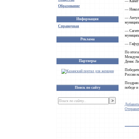
— Канат 
Образование
— Никола
— Автуль
Информация
муниципа
Справочная
— Сагито
муниципа
Реклама
— Гафуро
По итога
Междунар
Партнеры
Денис Ли
Победите
России н
Поздравл
Поиск по сайту
победе и
Добавить
Отправит