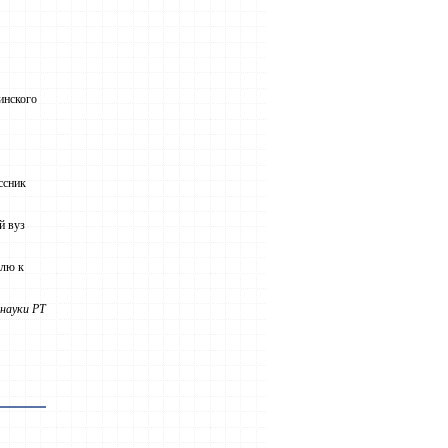
инского
ссник
й вуз
олю к
науки РТ