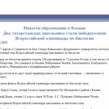
Новости образования в Казани
Два татарстанских школьника стали победителями
Всероссийской олимпиады по биологии
я 2019
27 апреля в Ставрополе на базе Северо-Кавказского федерального университета состоялс
ельный этап Всероссийской олимпиады школьников по биологии.
аде по биологии приняли участие 236 школьников из 71 региона России, в том числе и 1
Татарстана. Это учащиеся из Казани, Набережных Челнов, Балтасинского, Елабужского,
мского, Мамадышского муниципальных районов.
а состояла из двух туров индивидуальных состязаний участников — письменного и
ского.
лями финала Всероссийской олимпиады школьников по биологии стали:
Харун Салим, ученик 9 класса лицея-интерната №2 Московского района г.Казани,
ий Денис, ученик 11 класса лицея №78 им. А.С. Пушкина г.Набережные Челны.
и финала Всероссийской олимпиады школьников по биологии стали: