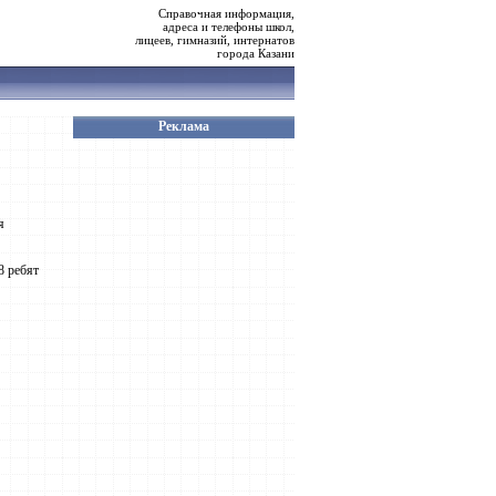
Справочная информация,
адреса и телефоны школ,
лицеев, гимназий, интернатов
города Казани
Реклама
я
8 ребят