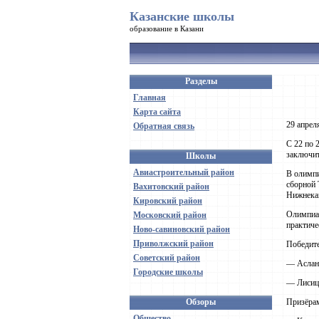
Казанские школы
образование в Казани
Разделы
Главная
Карта сайта
29 апрел
Обратная связь
С 22 по 
заключит
Школы
Авиастроительный район
В олимпи
сборной 
Вахитовский район
Нижнека
Кировский район
Олимпиад
Московский район
практиче
Ново-савиновский район
Приволжский район
Победите
Советский район
— Аслан 
Городские школы
— Лисицк
Обзоры
Призёрам
Общество