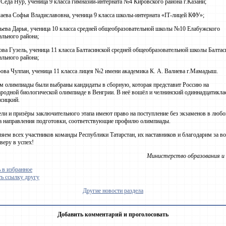
Седа Нур, ученица 9 класса гимназии-интерната №4 Кировского района г.Казани;
ева Софья Владиславовна, ученица 9 класса школы-интерната «IТ-лицей КФУ»;
ева Дарья, ученица 10 класса средней общеобразовательной школы №10 Елабужского
льного района;
ва Гузель, ученица 11 класса Балтасинской средней общеобразовательной школы Балтас
льного района;
ва Чулпан, ученица 11 класса лицея №2 имени академика К. А. Валиева г.Мамадыш.
м олимпиады были выбраны кандидаты в сборную, которая представит Россию на
одной биологической олимпиаде в Венгрии. В неё вошёл и челнинский одиннадцатикла
сицкий.
ли и призёры заключительного этапа имеют право на поступление без экзаменов в любо
а направления подготовки, соответствующие профилю олимпиады.
яем всех участников команды Республики Татарстан, их наставников и благодарим за в
 веру в успех!
Министерство образования и 
 в избранное
ь ссылку другу
Другие новости раздела
Добавить комментарий и проголосовать