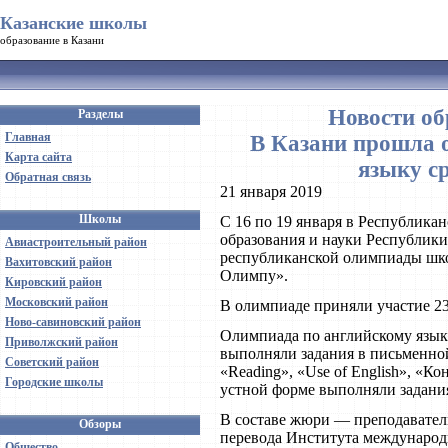
Казанские школы
образование в Казани
Новости об
Разделы
Главная
В Казани прошла 
Карта сайта
языку с
Обратная связь
21 января 2019
Школы
С 16 по 19 января в Республик
образования и науки Республик
Авиастроительный район
республиканской олимпиады шко
Вахитовский район
Олимпу».
Кировский район
Московский район
В олимпиаде приняли участие 23
Ново-савиновский район
Олимпиада по английскому языку
Приволжский район
выполняли задания в письменной
Советский район
«Reading», «Use of English», «К
Городские школы
устной форме выполняли задания
В составе жюри — преподавате
Обзоры
перевода Института междунаро
Общество