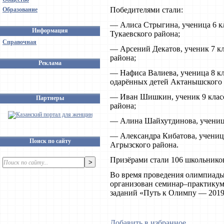
Победителями стали:
Образование
— Алиса Стрыгина, ученица 6 к
Информация
Тукаевского района;
Справочная
— Арсений Декатов, ученик 7 к
района;
Реклама
— Нафиса Валиева, ученица 8 кл
одарённых детей Актанышского 
— Иван Шишкин, ученик 9 класс
Партнеры
района;
— Алина Шайхутдинова, ученица
— Александра Кибатова, учениц
Поиск по сайту
Агрызского района.
Призёрами стали 106 школьнико
Во время проведения олимпиады
организован семинар–практику
заданий «Путь к Олимпу — 2019
Добавить в избранное