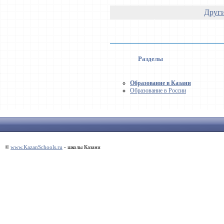
Други
Разделы
Образование в Казани
Образование в России
©
www.KazanSchools.ru
- школы Казани